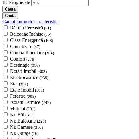
ID Proprietate
Căutați anumite caracteristici
Băi Cu Fereastră
(81)
Balcoane închise
(55)
Clasa Energetică
(168)
Climatizare
(47)
Compartimentare
(304)
Confort
(279)
Destinație
(310)
Dotări Imobil
(302)
Electrocasnice
(239)
Etaj
(307)
Etaje Imobil
(301)
Ferestre
(309)
Izolații Termice
(247)
Mobilat
(301)
Nr. Băi
(311)
Nr. Balcoane
(226)
Nr. Camere
(310)
Nr. Garaje
(16)