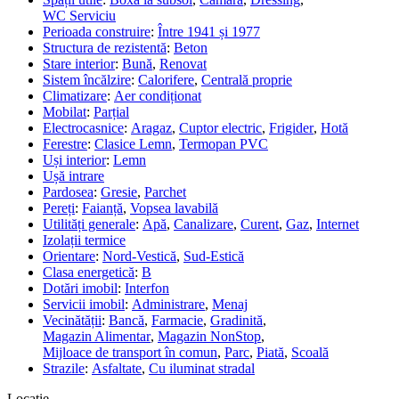
WC Serviciu
Perioada construire
:
Între 1941 și 1977
Structura de rezistentă
:
Beton
Stare interior
:
Bună
,
Renovat
Sistem încălzire
:
Calorifere
,
Centrală proprie
Climatizare
:
Aer condiționat
Mobilat
:
Parțial
Electrocasnice
:
Aragaz
,
Cuptor electric
,
Frigider
,
Hotă
Ferestre
:
Clasice Lemn
,
Termopan PVC
Uși interior
:
Lemn
Ușă intrare
Pardosea
:
Gresie
,
Parchet
Pereți
:
Faianță
,
Vopsea lavabilă
Utilități generale
:
Apă
,
Canalizare
,
Curent
,
Gaz
,
Internet
Izolații termice
Orientare
:
Nord-Vestică
,
Sud-Estică
Clasa energetică
:
B
Dotări imobil
:
Interfon
Servicii imobil
:
Administrare
,
Menaj
Vecinătății
:
Bancă
,
Farmacie
,
Gradinită
,
Magazin Alimentar
,
Magazin NonStop
,
Mijloace de transport în comun
,
Parc
,
Piată
,
Scoală
Strazile
:
Asfaltate
,
Cu iluminat stradal
Locatie