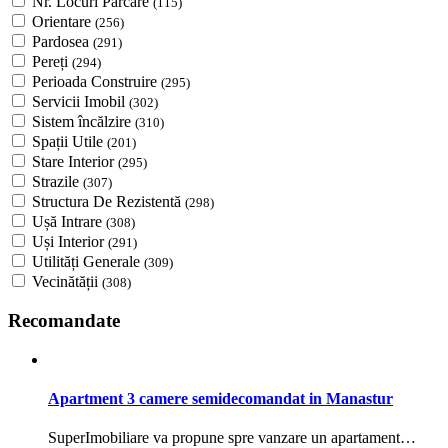
Nr. Locuri Parcare
(115)
Orientare
(256)
Pardosea
(291)
Pereți
(294)
Perioada Construire
(295)
Servicii Imobil
(302)
Sistem încălzire
(310)
Spații Utile
(201)
Stare Interior
(295)
Strazile
(307)
Structura De Rezistentă
(298)
Ușă Intrare
(308)
Uși Interior
(291)
Utilități Generale
(309)
Vecinătății
(308)
Recomandate
Apartment 3 camere semidecomandat in Manastur
SuperImobiliare va propune spre vanzare un apartament…