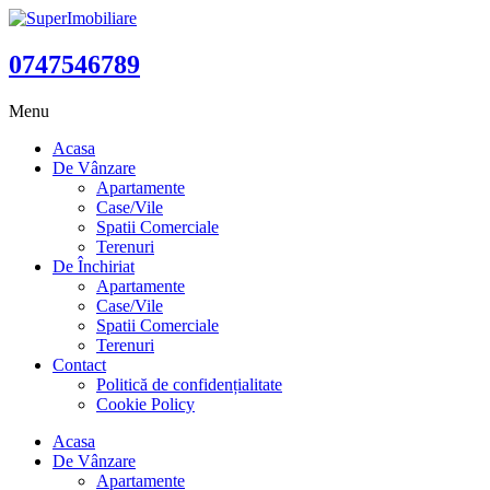
0747546789
Menu
Acasa
De Vânzare
Apartamente
Case/Vile
Spatii Comerciale
Terenuri
De Închiriat
Apartamente
Case/Vile
Spatii Comerciale
Terenuri
Contact
Politică de confidențialitate
Cookie Policy
Acasa
De Vânzare
Apartamente