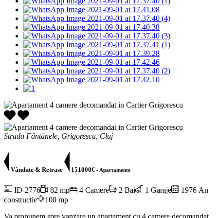
Strada Fântânele, Grigorescu, Cluj
Vândute & Retrase
151000€
- Apartamente
ID-2776
82 mp
4 Camere
2 Bai
1 Garaje
1976 An
constructie
100 mp
Va propunem spre vanzare un apartament cu 4 camere decomandat