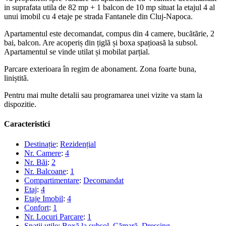
in suprafata utila de 82 mp + 1 balcon de 10 mp situat la etajul 4 al
unui imobil cu 4 etaje pe strada Fantanele din Cluj-Napoca.
Apartamentul este decomandat, compus din 4 camere, bucătărie, 2
bai, balcon. Are acoperiș din țiglă și boxa spațioasă la subsol.
Apartamentul se vinde utilat și mobilat parțial.
Parcare exterioara în regim de abonament. Zona foarte buna,
liniștită.
Pentru mai multe detalii sau programarea unei vizite va stam la
dispozitie.
Caracteristici
Destinație
:
Rezidențial
Nr. Camere
:
4
Nr. Băi
:
2
Nr. Balcoane
:
1
Compartimentare
:
Decomandat
Etaj
:
4
Etaje Imobil
:
4
Confort
:
1
Nr. Locuri Parcare
:
1
Spații utile
:
Boxă la subsol
,
Cămară
,
Dressing
,