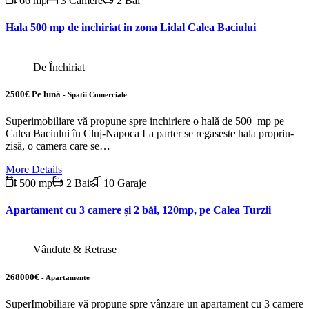
66 mp
3 Camere
2 Bai
Hala 500 mp de inchiriat in zona Lidal Calea Baciului
De Închiriat
2500€ Pe lună
- Spatii Comerciale
Superimobiliare vă propune spre inchiriere o hală de 500 mp pe
Calea Baciului în Cluj-Napoca La parter se regaseste hala propriu-
zisă, o camera care se…
More Details
500 mp
2 Bai
10 Garaje
Apartament cu 3 camere și 2 băi, 120mp, pe Calea Turzii
Vândute & Retrase
268000€
- Apartamente
SuperImobiliare vă propune spre vânzare un apartament cu 3 camere