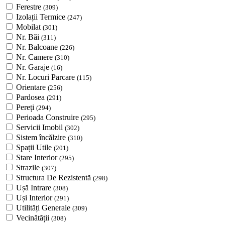
Ferestre
(309)
Izolații Termice
(247)
Mobilat
(301)
Nr. Băi
(311)
Nr. Balcoane
(226)
Nr. Camere
(310)
Nr. Garaje
(16)
Nr. Locuri Parcare
(115)
Orientare
(256)
Pardosea
(291)
Pereți
(294)
Perioada Construire
(295)
Servicii Imobil
(302)
Sistem încălzire
(310)
Spații Utile
(201)
Stare Interior
(295)
Strazile
(307)
Structura De Rezistentă
(298)
Ușă Intrare
(308)
Uși Interior
(291)
Utilități Generale
(309)
Vecinătății
(308)