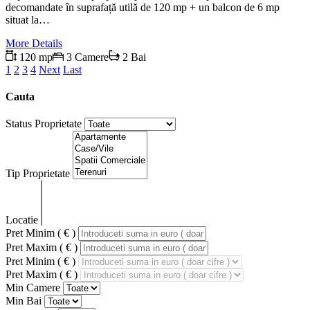
decomandate în suprafață utilă de 120 mp + un balcon de 6 mp
situat la…
More Details
120 mp
3 Camere
2 Bai
1
2
3
4
Next
Last
Cauta
Status Proprietate
Tip Proprietate
Locatie
Pret Minim ( € )
Pret Maxim ( € )
Pret Minim ( € )
Pret Maxim ( € )
Min Camere
Min Bai