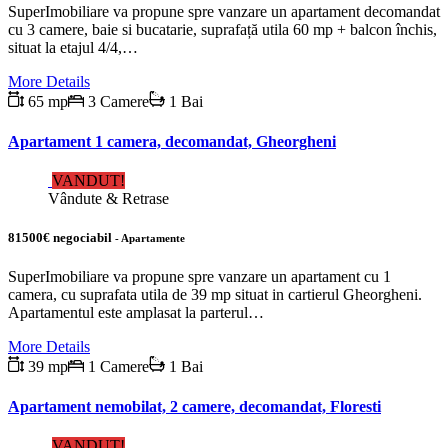
SuperImobiliare va propune spre vanzare un apartament decomandat
cu 3 camere, baie si bucatarie, suprafață utila 60 mp + balcon închis,
situat la etajul 4/4,…
More Details
65 mp
3 Camere
1 Bai
Apartament 1 camera, decomandat, Gheorgheni
VANDUT!
Vândute & Retrase
81500€ negociabil
- Apartamente
SuperImobiliare va propune spre vanzare un apartament cu 1
camera, cu suprafata utila de 39 mp situat in cartierul Gheorgheni.
Apartamentul este amplasat la parterul…
More Details
39 mp
1 Camere
1 Bai
Apartament nemobilat, 2 camere, decomandat, Floresti
VANDUT!