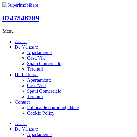
0747546789
Menu
Acasa
De Vânzare
Apartamente
Case/Vile
Spatii Comerciale
Terenuri
De Închiriat
Apartamente
Case/Vile
Spatii Comerciale
Terenuri
Contact
Politică de confidențialitate
Cookie Policy
Acasa
De Vânzare
Apartamente