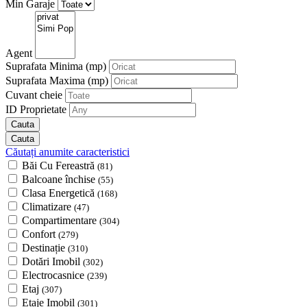
Min Garaje
Agent
Suprafata Minima
(mp)
Suprafata Maxima
(mp)
Cuvant cheie
ID Proprietate
Căutați anumite caracteristici
Băi Cu Fereastră
(81)
Balcoane închise
(55)
Clasa Energetică
(168)
Climatizare
(47)
Compartimentare
(304)
Confort
(279)
Destinație
(310)
Dotări Imobil
(302)
Electrocasnice
(239)
Etaj
(307)
Etaje Imobil
(301)