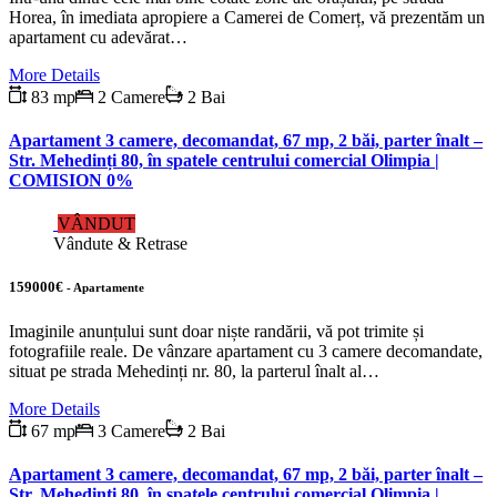
Horea, în imediata apropiere a Camerei de Comerț, vă prezentăm un
apartament cu adevărat…
More Details
83 mp
2 Camere
2 Bai
Apartament 3 camere, decomandat, 67 mp, 2 băi, parter înalt –
Str. Mehedinți 80, în spatele centrului comercial Olimpia |
COMISION 0%
VÂNDUT
Vândute & Retrase
159000€
- Apartamente
Imaginile anunțului sunt doar niște randării, vă pot trimite și
fotografiile reale. De vânzare apartament cu 3 camere decomandate,
situat pe strada Mehedinți nr. 80, la parterul înalt al…
More Details
67 mp
3 Camere
2 Bai
Apartament 3 camere, decomandat, 67 mp, 2 băi, parter înalt –
Str. Mehedinți 80, în spatele centrului comercial Olimpia |