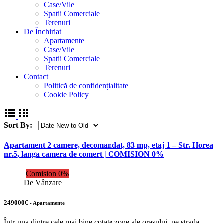
Case/Vile
Spatii Comerciale
Terenuri
De Închiriat
Apartamente
Case/Vile
Spatii Comerciale
Terenuri
Contact
Politică de confidențialitate
Cookie Policy
Sort By:
Apartament 2 camere, decomandat, 83 mp, etaj 1 – Str. Horea
nr.5, langa camera de comert | COMISION 0%
Comision 0%
De Vânzare
249000€
- Apartamente
Într-una dintre cele mai bine cotate zone ale orașului, pe strada