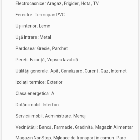
Electrocasnice
:
Aragaz
,
Frigider
,
Hotă
,
TV
Ferestre
:
Termopan PVC
Uși interior
:
Lemn
Ușă intrare
:
Metal
Pardosea
:
Gresie
,
Parchet
Pereți
:
Faianță
,
Vopsea lavabilă
Utilități generale
:
Apă
,
Canalizare
,
Curent
,
Gaz
,
Internet
Izolații termice
:
Exterior
Clasa energetică
:
A
Dotări imobil
:
Interfon
Servicii imobil
:
Administrare
,
Menaj
Vecinătății
:
Bancă
,
Farmacie
,
Gradinită
,
Magazin Alimentar
,
Magazin NonStop
,
Mijloace de transport în comun
,
Parc