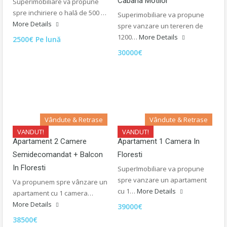
Cabana Motilor
Superimobiliare vă propune
spre inchiriere o hală de 500 …
Superimobiliare va propune
More Details
spre vanzare un tereren de
1200…
More Details
2500€ Pe lună
30000€
Vândute & Retrase
Vândute & Retrase
VANDUT!
VANDUT!
Apartament 2 Camere
Apartament 1 Camera In
Semidecomandat + Balcon
Floresti
In Floresti
SuperImobiliare va propune
spre vanzare un apartament
Va propunem spre vânzare un
cu 1…
More Details
apartament cu 1 camera…
More Details
39000€
38500€