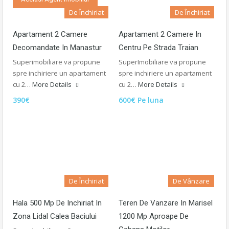
De Închiriat
De Închiriat
Apartament 2 Camere
Apartament 2 Camere In
Decomandate In Manastur
Centru Pe Strada Traian
Superimobiliare va propune
SuperImobiliare va propune
spre inchiriere un apartament
spre inchiriere un apartament
cu 2…
More Details
cu 2…
More Details
390€
600€ Pe luna
De Închiriat
De Vânzare
Hala 500 Mp De Inchiriat In
Teren De Vanzare In Marisel
Zona Lidal Calea Baciului
1200 Mp Aproape De