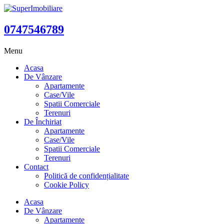
0747546789
Menu
Acasa
De Vânzare
Apartamente
Case/Vile
Spatii Comerciale
Terenuri
De Închiriat
Apartamente
Case/Vile
Spatii Comerciale
Terenuri
Contact
Politică de confidențialitate
Cookie Policy
Acasa
De Vânzare
Apartamente