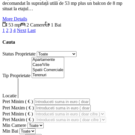
decomandat în suprafață utilă de 53 mp plus un balcon de 8 mp
situat la etajul…
More Details
53 mp
2 Camere
1 Bai
1
2
3
4
Next
Last
Cauta
Status Proprietate
Tip Proprietate
Locatie
Pret Minim ( € )
Pret Maxim ( € )
Pret Minim ( € )
Pret Maxim ( € )
Min Camere
Min Bai