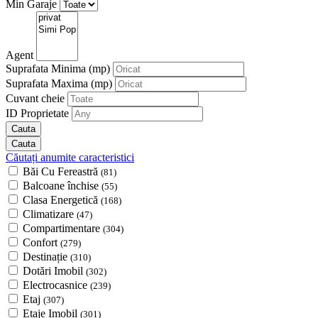
Min Garaje
Agent
Suprafata Minima
(mp)
Suprafata Maxima
(mp)
Cuvant cheie
ID Proprietate
Căutați anumite caracteristici
Băi Cu Fereastră
(81)
Balcoane închise
(55)
Clasa Energetică
(168)
Climatizare
(47)
Compartimentare
(304)
Confort
(279)
Destinație
(310)
Dotări Imobil
(302)
Electrocasnice
(239)
Etaj
(307)
Etaje Imobil
(301)