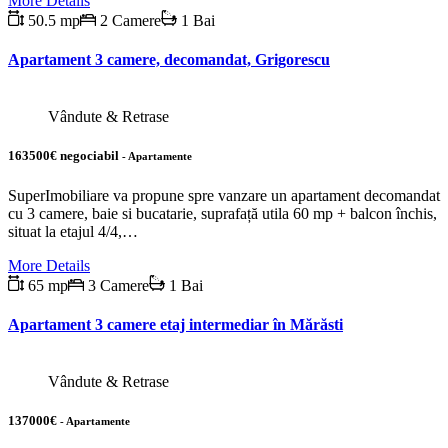
More Details
50.5 mp
2 Camere
1 Bai
Apartament 3 camere, decomandat, Grigorescu
Vândute & Retrase
163500€ negociabil
- Apartamente
SuperImobiliare va propune spre vanzare un apartament decomandat
cu 3 camere, baie si bucatarie, suprafață utila 60 mp + balcon închis,
situat la etajul 4/4,…
More Details
65 mp
3 Camere
1 Bai
Apartament 3 camere etaj intermediar în Mărăsti
Vândute & Retrase
137000€
- Apartamente