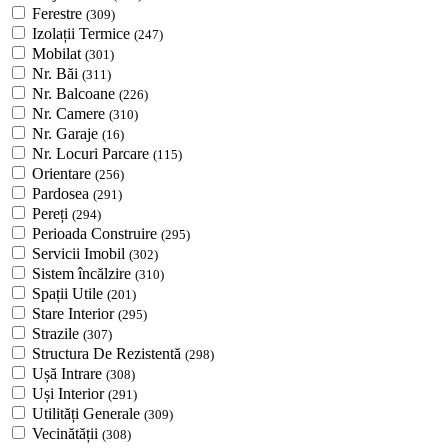
Ferestre
(309)
Izolații Termice
(247)
Mobilat
(301)
Nr. Băi
(311)
Nr. Balcoane
(226)
Nr. Camere
(310)
Nr. Garaje
(16)
Nr. Locuri Parcare
(115)
Orientare
(256)
Pardosea
(291)
Pereți
(294)
Perioada Construire
(295)
Servicii Imobil
(302)
Sistem încălzire
(310)
Spații Utile
(201)
Stare Interior
(295)
Strazile
(307)
Structura De Rezistentă
(298)
Ușă Intrare
(308)
Uși Interior
(291)
Utilități Generale
(309)
Vecinătății
(308)