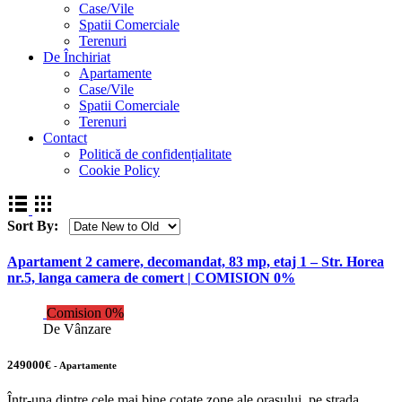
Case/Vile
Spatii Comerciale
Terenuri
De Închiriat
Apartamente
Case/Vile
Spatii Comerciale
Terenuri
Contact
Politică de confidențialitate
Cookie Policy
Sort By:
Apartament 2 camere, decomandat, 83 mp, etaj 1 – Str. Horea
nr.5, langa camera de comert | COMISION 0%
Comision 0%
De Vânzare
249000€
- Apartamente
Într-una dintre cele mai bine cotate zone ale orașului, pe strada