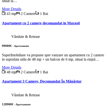
situat la…
More Details
43 mp
2 Camere
1 Bai
Apartament cu 2 camere decomandat in Marasti
Vândute & Retrase
99000€
- Apartamente
SuperImobiliare va propune spre vanzare un apartament cu 2 camere
in suprafata utila de 48 mp + un balcon de 6 mp, situat la etajul…
More Details
48 mp
2 Camere
1 Bai
Apartament 3 Camere, Decomandat În Mănăștur
Vândute & Retrase
128900€
- Apartamente