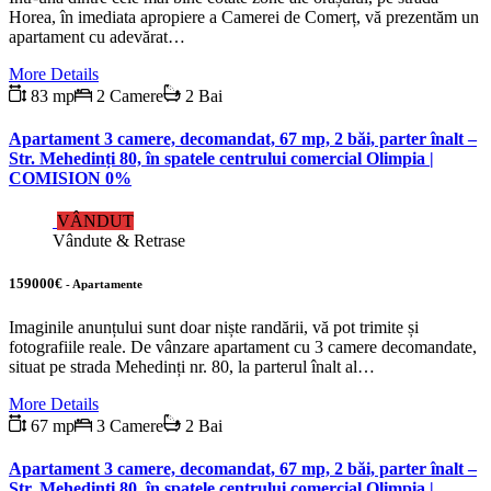
Horea, în imediata apropiere a Camerei de Comerț, vă prezentăm un
apartament cu adevărat…
More Details
83 mp
2 Camere
2 Bai
Apartament 3 camere, decomandat, 67 mp, 2 băi, parter înalt –
Str. Mehedinți 80, în spatele centrului comercial Olimpia |
COMISION 0%
VÂNDUT
Vândute & Retrase
159000€
- Apartamente
Imaginile anunțului sunt doar niște randării, vă pot trimite și
fotografiile reale. De vânzare apartament cu 3 camere decomandate,
situat pe strada Mehedinți nr. 80, la parterul înalt al…
More Details
67 mp
3 Camere
2 Bai
Apartament 3 camere, decomandat, 67 mp, 2 băi, parter înalt –
Str. Mehedinți 80, în spatele centrului comercial Olimpia |