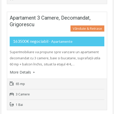
Apartament 3 Camere, Decomandat,
Grigorescu
Vândute & Retrase
163500€ negociabil
- Apartamente
SuperImobiliare va propune spre vanzare un apartament
decomandat cu 3 camere, baie si bucatarie, suprafață utila
60 mp + balcon închis, situat la etajul 4/4,…
More Details
65 mp
3 Camere
1 Bai