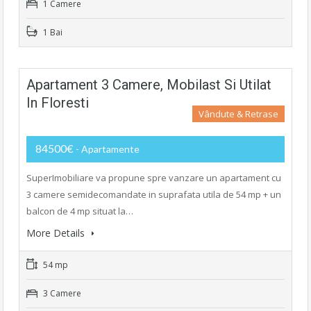
1 Camere
1 Bai
Apartament 3 Camere, Mobilast Si Utilat
In Floresti
Vândute & Retrase
84500€
- Apartamente
SuperImobiliare va propune spre vanzare un apartament cu
3 camere semidecomandate in suprafata utila de 54 mp + un
balcon de 4 mp situat la…
More Details
54 mp
3 Camere