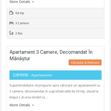
More Details
64 mp
3 Camere
2 Bai
Apartament 3 Camere, Decomandat În
Mănăștur
Vândute & Retrase
128900€
- Apartamente
SuperImobiliare vă propune spre vânzare un apartament cu
3 camere, decomandat, în suprafată utilă de 50 mp, situat la
etajul 2 al unui imobil cu…
More Details