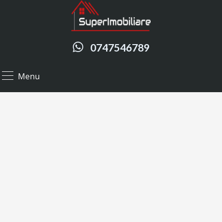
0747546789
Menu