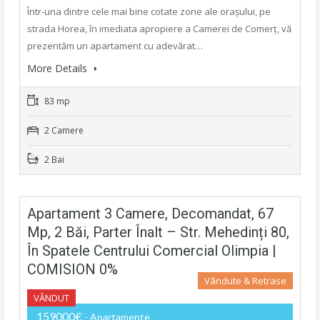
Într-una dintre cele mai bine cotate zone ale orașului, pe
strada Horea, în imediata apropiere a Camerei de Comerț, vă
prezentăm un apartament cu adevărat…
More Details
83 mp
2 Camere
2 Bai
Apartament 3 Camere, Decomandat, 67
Mp, 2 Băi, Parter Înalt – Str. Mehedinți 80,
În Spatele Centrului Comercial Olimpia |
COMISION 0%
Vândute & Retrase
VÂNDUT
159000€
- Apartamente