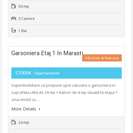
50 mp
3 Camere
1 Bai
Garsoniera Etaj 1 In Marasti
Vândute & Retrase
57000€
- Apartamente
SuperImobiliare va propune spre vanzare o garsoniera in
suprafata utila de 24 mp + balcon de 4 mp situată la etajul 1
unui imobil cu…
More Details
24 mp