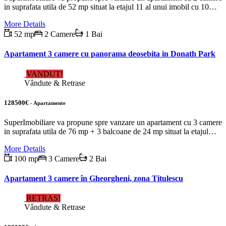
in suprafata utila de 52 mp situat la etajul 11 al unui imobil cu 10…
More Details
52 mp
2 Camere
1 Bai
Apartament 3 camere cu panorama deosebita in Donath Park
VANDUT!
Vândute & Retrase
128500€
- Apartamente
SuperImobiliare va propune spre vanzare un apartament cu 3 camere
in suprafata utila de 76 mp + 3 balcoane de 24 mp situat la etajul…
More Details
100 mp
3 Camere
2 Bai
Apartament 3 camere în Gheorgheni, zona Titulescu
RETRAS!
Vândute & Retrase