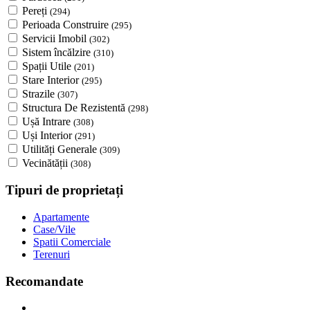
Pereți
(294)
Perioada Construire
(295)
Servicii Imobil
(302)
Sistem încălzire
(310)
Spații Utile
(201)
Stare Interior
(295)
Strazile
(307)
Structura De Rezistentă
(298)
Ușă Intrare
(308)
Uși Interior
(291)
Utilități Generale
(309)
Vecinătății
(308)
Tipuri de proprietați
Apartamente
Case/Vile
Spatii Comerciale
Terenuri
Recomandate