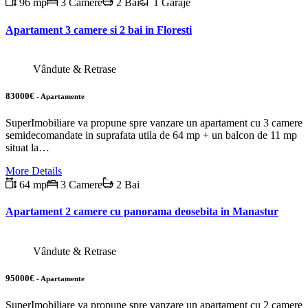
96 mp
3 Camere
2 Bai
1 Garaje
Apartament 3 camere si 2 bai in Floresti
Vândute & Retrase
83000€
- Apartamente
SuperImobiliare va propune spre vanzare un apartament cu 3 camere
semidecomandate in suprafata utila de 64 mp + un balcon de 11 mp
situat la…
More Details
64 mp
3 Camere
2 Bai
Apartament 2 camere cu panorama deosebita in Manastur
Vândute & Retrase
95000€
- Apartamente
SuperImobiliare va propune spre vanzare un apartament cu 2 camere