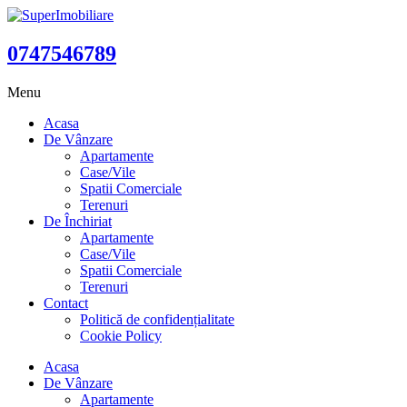
0747546789
Menu
Acasa
De Vânzare
Apartamente
Case/Vile
Spatii Comerciale
Terenuri
De Închiriat
Apartamente
Case/Vile
Spatii Comerciale
Terenuri
Contact
Politică de confidențialitate
Cookie Policy
Acasa
De Vânzare
Apartamente