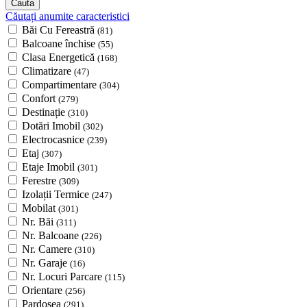
Căutați anumite caracteristici
Băi Cu Fereastră
(81)
Balcoane închise
(55)
Clasa Energetică
(168)
Climatizare
(47)
Compartimentare
(304)
Confort
(279)
Destinație
(310)
Dotări Imobil
(302)
Electrocasnice
(239)
Etaj
(307)
Etaje Imobil
(301)
Ferestre
(309)
Izolații Termice
(247)
Mobilat
(301)
Nr. Băi
(311)
Nr. Balcoane
(226)
Nr. Camere
(310)
Nr. Garaje
(16)
Nr. Locuri Parcare
(115)
Orientare
(256)
Pardosea
(291)