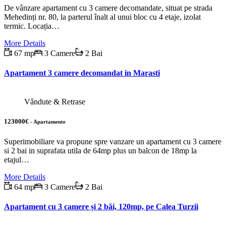
De vânzare apartament cu 3 camere decomandate, situat pe strada
Mehedinți nr. 80, la parterul înalt al unui bloc cu 4 etaje, izolat
termic. Locația…
More Details
67 mp
3 Camere
2 Bai
Apartament 3 camere decomandat in Marasti
Vândute & Retrase
123000€
- Apartamente
Superimobiliare va propune spre vanzare un apartament cu 3 camere
si 2 bai in suprafata utila de 64mp plus un balcon de 18mp la
etajul…
More Details
64 mp
3 Camere
2 Bai
Apartament cu 3 camere și 2 băi, 120mp, pe Calea Turzii