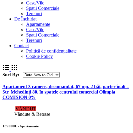
Case/Vile
Spatii Comerciale
Terenuri
De Închiriat
Apartamente
Case/Vile
Spatii Comerciale
Terenuri
Contact
Politică de confidențialitate
Cookie Policy
Sort By:
Apartament 3 camere, decomandat, 67 mp, 2 băi, parter înalt –
Str. Mehedinți 80, în spatele centrului comercial Olimpia |
COMISION 0%
VÂNDUT
Vândute & Retrase
159000€
- Apartamente