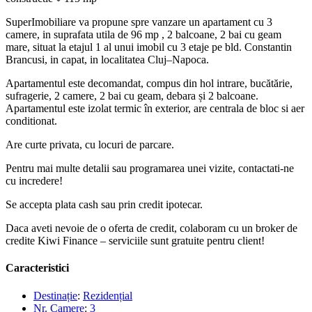
SuperImobiliare va propune spre vanzare un apartament cu 3
camere, in suprafata utila de 96 mp , 2 balcoane, 2 bai cu geam
mare, situat la etajul 1 al unui imobil cu 3 etaje pe bld. Constantin
Brancusi, in capat, in localitatea Cluj–Napoca.
Apartamentul este decomandat, compus din hol intrare, bucătărie,
sufragerie, 2 camere, 2 bai cu geam, debara și 2 balcoane.
Apartamentul este izolat termic în exterior, are centrala de bloc si aer
conditionat.
Are curte privata, cu locuri de parcare.
Pentru mai multe detalii sau programarea unei vizite, contactati-ne
cu incredere!
Se accepta plata cash sau prin credit ipotecar.
Daca aveti nevoie de o oferta de credit, colaboram cu un broker de
credite Kiwi Finance – serviciile sunt gratuite pentru client!
Caracteristici
Destinație
:
Rezidențial
Nr. Camere
:
3