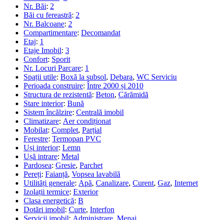
Nr. Băi
:
2
Băi cu fereastră
:
2
Nr. Balcoane
:
2
Compartimentare
:
Decomandat
Etaj
:
1
Etaje Imobil
:
3
Confort
:
Sporit
Nr. Locuri Parcare
:
1
Spații utile
:
Boxă la subsol
,
Debara
,
WC Serviciu
Perioada construire
:
Între 2000 și 2010
Structura de rezistentă
:
Beton
,
Cărămidă
Stare interior
:
Bună
Sistem încălzire
:
Centrală imobil
Climatizare
:
Aer condiționat
Mobilat
:
Complet
,
Parțial
Ferestre
:
Termopan PVC
Uși interior
:
Lemn
Ușă intrare
:
Metal
Pardosea
:
Gresie
,
Parchet
Pereți
:
Faianță
,
Vopsea lavabilă
Utilități generale
:
Apă
,
Canalizare
,
Curent
,
Gaz
,
Internet
Izolații termice
:
Exterior
Clasa energetică
:
B
Dotări imobil
:
Curte
,
Interfon
Servicii imobil
:
Administrare
,
Menaj