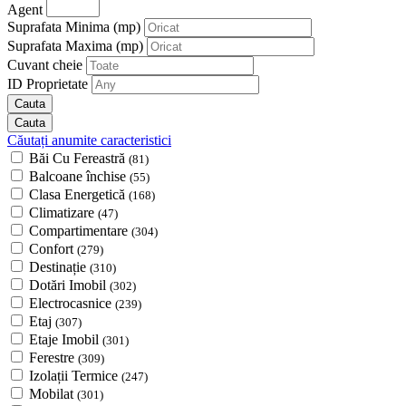
Agent
Suprafata Minima
(mp)
Suprafata Maxima
(mp)
Cuvant cheie
ID Proprietate
Căutați anumite caracteristici
Băi Cu Fereastră
(81)
Balcoane închise
(55)
Clasa Energetică
(168)
Climatizare
(47)
Compartimentare
(304)
Confort
(279)
Destinație
(310)
Dotări Imobil
(302)
Electrocasnice
(239)
Etaj
(307)
Etaje Imobil
(301)
Ferestre
(309)
Izolații Termice
(247)
Mobilat
(301)