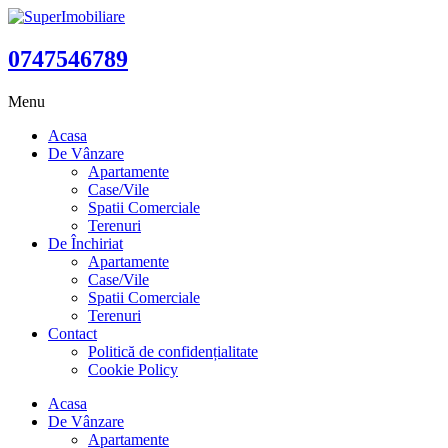
0747546789
Menu
Acasa
De Vânzare
Apartamente
Case/Vile
Spatii Comerciale
Terenuri
De Închiriat
Apartamente
Case/Vile
Spatii Comerciale
Terenuri
Contact
Politică de confidențialitate
Cookie Policy
Acasa
De Vânzare
Apartamente