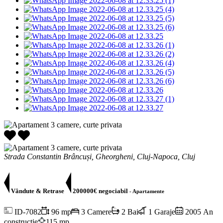
Strada Constantin Brâncuși, Gheorgheni, Cluj-Napoca, Cluj
Vândute & Retrase
200000€ negociabil
- Apartamente
ID-7082
96 mp
3 Camere
2 Bai
1 Garaje
2005 An
constructie
115 mp