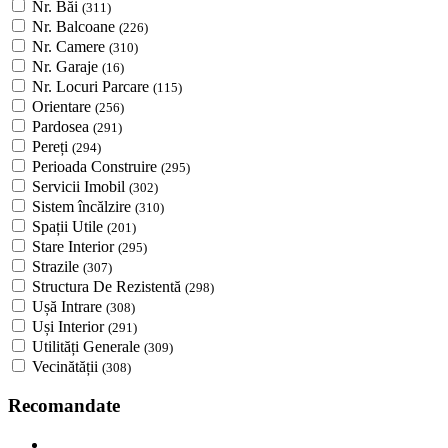
Nr. Băi
(311)
Nr. Balcoane
(226)
Nr. Camere
(310)
Nr. Garaje
(16)
Nr. Locuri Parcare
(115)
Orientare
(256)
Pardosea
(291)
Pereți
(294)
Perioada Construire
(295)
Servicii Imobil
(302)
Sistem încălzire
(310)
Spații Utile
(201)
Stare Interior
(295)
Strazile
(307)
Structura De Rezistentă
(298)
Ușă Intrare
(308)
Uși Interior
(291)
Utilități Generale
(309)
Vecinătății
(308)
Recomandate