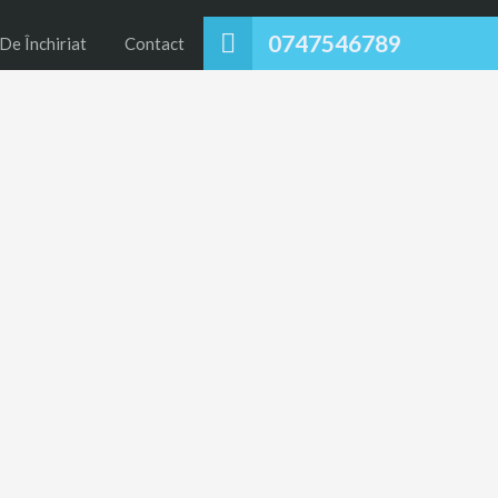
0747546789
De Închiriat
Contact