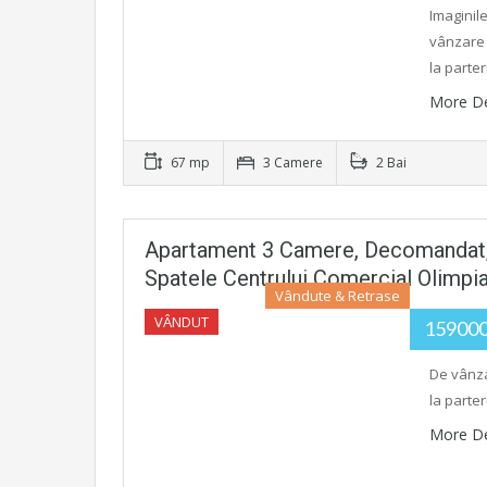
Imaginile
vânzare 
la parter
More De
67 mp
3 Camere
2 Bai
Apartament 3 Camere, Decomandat, 67
Spatele Centrului Comercial Olimp
Vândute & Retrase
VÂNDUT
15900
De vânza
la parter
More De