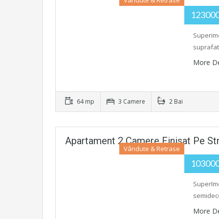
Vândute & Retrase
12300
Superimo
suprafat
More De
64 mp
3 Camere
2 Bai
Apartament 2 Camere Finisat Pe Str
Vândute & Retrase
10300
SuperImo
semideco
More De