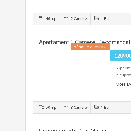
46 mp
2 Camere
1 Bai
Apartament 3 Camere, Decomandat
Vândute & Retrase
12890
SuperImo
în supraf
More De
50 mp
3 Camere
1 Bai