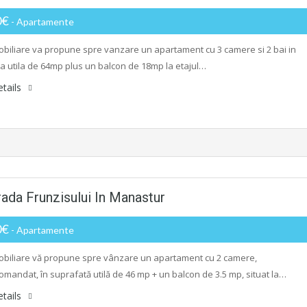
0€
- Apartamente
biliare va propune spre vanzare un apartament cu 3 camere si 2 bai in
a utila de 64mp plus un balcon de 18mp la etajul…
tails
ada Frunzisului In Manastur
0€
- Apartamente
biliare vă propune spre vânzare un apartament cu 2 camere,
mandat, în suprafată utilă de 46 mp + un balcon de 3.5 mp, situat la…
tails