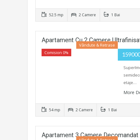
52.5 mp
2 Camere
1 Bai
Apartament Cu 2 Camere Ultrafinisa
Vândute & Retrase
Comision 0%
15900
SuperImo
semideco
etaje…
More De
54 mp
2 Camere
1 Bai
Apartament 3 Camere Decomandat I