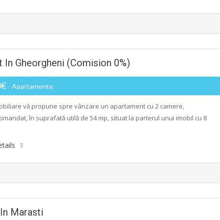
t In Gheorgheni (Comision 0%)
0€
- Apartamente
biliare vă propune spre vânzare un apartament cu 2 camere,
mandat, în suprafată utilă de 54 mp, situat la parterul unui imobil cu 8
tails
n Marasti