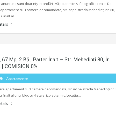
 anunțului sunt doar niște randării, vă pot trimite și fotografiile reale. De
apartament cu 3 camere decomandate, situat pe strada Mehedinți nr. 80,
ul înalt al…
tails
 Mp, 2 Băi, Parter Înalt – Str. Mehedinți 80, În
ia | COMISION 0%
0€
- Apartamente
re apartament cu 3 camere decomandate, situat pe strada Mehedinți nr. 
ul înalt al unui bloc cu 4 etaje, izolat termic. Locația…
tails