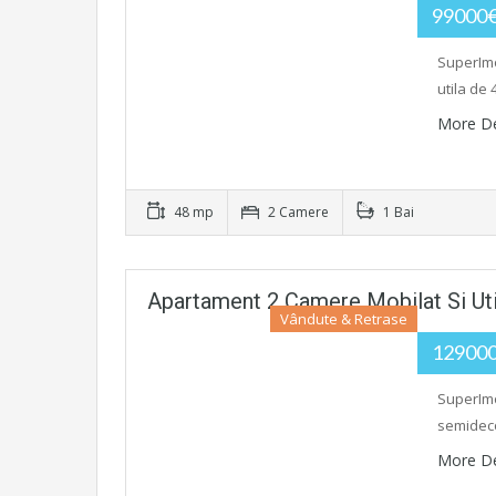
99000
SuperImo
utila de 
More De
48 mp
2 Camere
1 Bai
Apartament 2 Camere Mobilat Si Uti
Vândute & Retrase
12900
SuperImo
semideco
More De