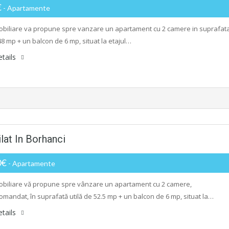
€
- Apartamente
biliare va propune spre vanzare un apartament cu 2 camere in suprafat
48 mp + un balcon de 6 mp, situat la etajul…
tails
lat In Borhanci
0€
- Apartamente
biliare vă propune spre vânzare un apartament cu 2 camere,
mandat, în suprafată utilă de 52.5 mp + un balcon de 6 mp, situat la…
tails