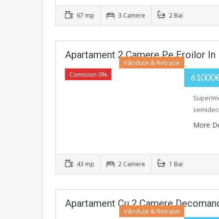
67 mp
3 Camere
2 Bai
Apartament 2 Camere Pe Eroilor In 
Vândute & Retrase
Comision 0%
61000
SuperImo
semideco
More De
43 mp
2 Camere
1 Bai
Apartament Cu 2 Camere Decomanda
Vândute & Retrase