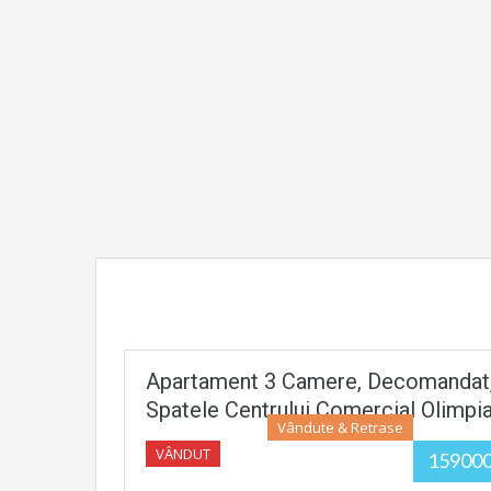
Apartament 3 Camere, Decomandat, 67
Spatele Centrului Comercial Olimp
Vândute & Retrase
VÂNDUT
15900