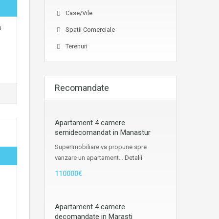
Case/Vile
a
Spatii Comerciale
Terenuri
Recomandate
Apartament 4 camere
semidecomandat in Manastur
SuperImobiliare va propune spre
vanzare un apartament…
Detalii
110000€
Apartament 4 camere
decomandate in Marasti