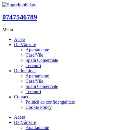
0747546789
Menu
Acasa
De Vânzare
Apartamente
Case/Vile
Spatii Comerciale
Terenuri
De Închiriat
Apartamente
Case/Vile
Spatii Comerciale
Terenuri
Contact
Politică de confidențialitate
Cookie Policy
Acasa
De Vânzare
Apartamente