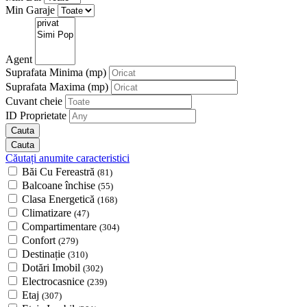
Min Garaje
Agent
Suprafata Minima
(mp)
Suprafata Maxima
(mp)
Cuvant cheie
ID Proprietate
Căutați anumite caracteristici
Băi Cu Fereastră
(81)
Balcoane închise
(55)
Clasa Energetică
(168)
Climatizare
(47)
Compartimentare
(304)
Confort
(279)
Destinație
(310)
Dotări Imobil
(302)
Electrocasnice
(239)
Etaj
(307)