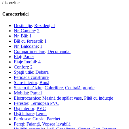
dispozitie.
Caracteristici
Destinație
:
Rezidențial
Nr. Camere
:
2
Nr. Băi
:
1
Băi cu fereastră
:
1
Nr. Balcoane
:
1
Compartimentare
:
Decomandat
Etaj
:
Parter
Etaje Imobil
:
4
Confort
:
2
Spații utile
:
Debara
Perioada construire
Stare interior
:
Bună
Sistem încălzire
:
Calorifere
,
Centrală proprie
Mobilat
:
Parțial
Electrocasnice
:
Masină de spălat vase
,
Plită cu inducție
Ferestre
:
Termopan PVC
Uși interior
:
PVC
Ușă intrare
:
Lemn
Pardosea
:
Gresie
,
Parchet
Pereți
:
Faianță
,
Vopsea lavabilă