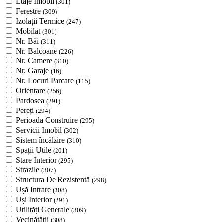
Etaje Imobil
(301)
Ferestre
(309)
Izolații Termice
(247)
Mobilat
(301)
Nr. Băi
(311)
Nr. Balcoane
(226)
Nr. Camere
(310)
Nr. Garaje
(16)
Nr. Locuri Parcare
(115)
Orientare
(256)
Pardosea
(291)
Pereți
(294)
Perioada Construire
(295)
Servicii Imobil
(302)
Sistem încălzire
(310)
Spații Utile
(201)
Stare Interior
(295)
Strazile
(307)
Structura De Rezistentă
(298)
Ușă Intrare
(308)
Uși Interior
(291)
Utilități Generale
(309)
Vecinătății
(308)