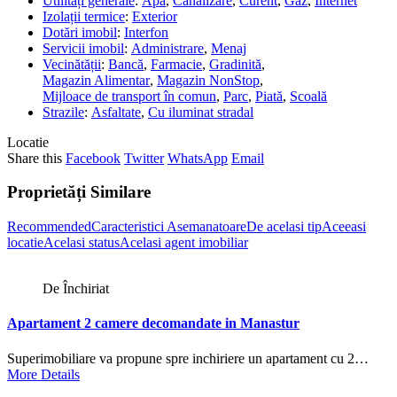
Utilități generale
:
Apă
,
Canalizare
,
Curent
,
Gaz
,
Internet
Izolații termice
:
Exterior
Dotări imobil
:
Interfon
Servicii imobil
:
Administrare
,
Menaj
Vecinătății
:
Bancă
,
Farmacie
,
Gradinită
,
Magazin Alimentar
,
Magazin NonStop
,
Mijloace de transport în comun
,
Parc
,
Piată
,
Scoală
Strazile
:
Asfaltate
,
Cu iluminat stradal
Locatie
Share this
Facebook
Twitter
WhatsApp
Email
Proprietăți Similare
Recommended
Caracteristici Asemanatoare
De acelasi tip
Aceeasi
locatie
Acelasi status
Acelasi agent imobiliar
De Închiriat
Apartament 2 camere decomandate in Manastur
Superimobiliare va propune spre inchiriere un apartament cu 2…
More Details