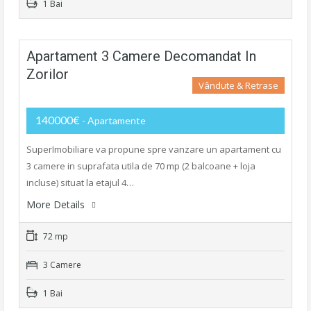
1 Bai
Apartament 3 Camere Decomandat In
Zorilor
Vândute & Retrase
140000€
- Apartamente
SuperImobiliare va propune spre vanzare un apartament cu
3 camere in suprafata utila de 70 mp (2 balcoane + loja
incluse) situat la etajul 4…
More Details
72 mp
3 Camere
1 Bai