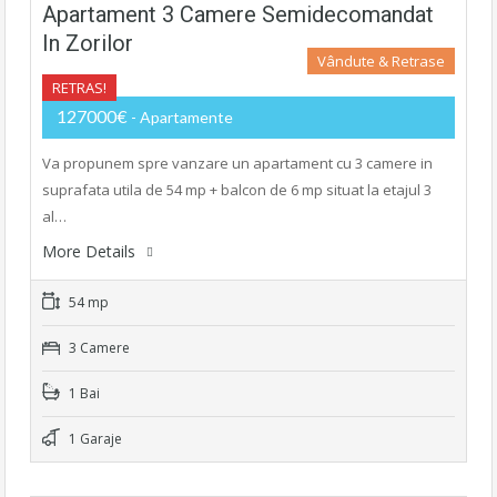
Apartament 3 Camere Semidecomandat
In Zorilor
Vândute & Retrase
RETRAS!
127000€
- Apartamente
Va propunem spre vanzare un apartament cu 3 camere in
suprafata utila de 54 mp + balcon de 6 mp situat la etajul 3
al…
More Details
54 mp
3 Camere
1 Bai
1 Garaje