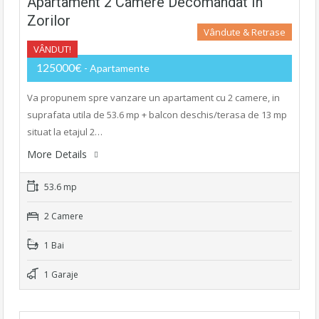
Apartament 2 Camere Decomandat In
Zorilor
Vândute & Retrase
VÂNDUT!
125000€
- Apartamente
Va propunem spre vanzare un apartament cu 2 camere, in
suprafata utila de 53.6 mp + balcon deschis/terasa de 13 mp
situat la etajul 2…
More Details
53.6 mp
2 Camere
1 Bai
1 Garaje