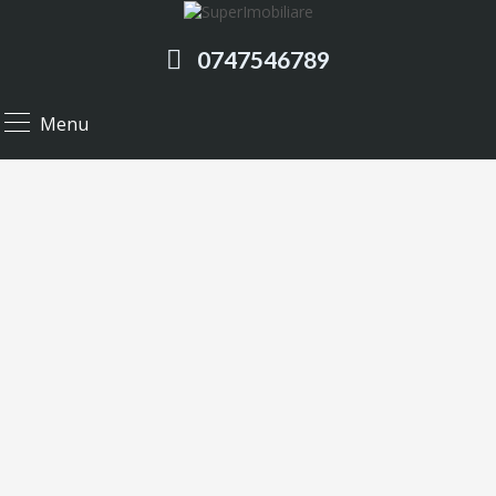
0747546789
Menu