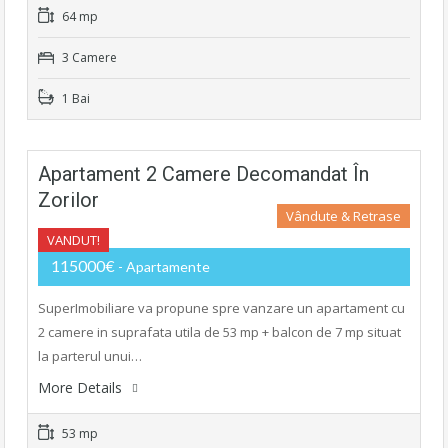
64 mp
3 Camere
1 Bai
Apartament 2 Camere Decomandat În
Zorilor
Vândute & Retrase
VANDUT!
115000€
- Apartamente
SuperImobiliare va propune spre vanzare un apartament cu
2 camere in suprafata utila de 53 mp + balcon de 7 mp situat
la parterul unui…
More Details
53 mp