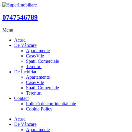
0747546789
Menu
Acasa
De Vânzare
Apartamente
Case/Vile
Spatii Comerciale
Terenuri
De Închiriat
Apartamente
Case/Vile
Spatii Comerciale
Terenuri
Contact
Politică de confidențialitate
Cookie Policy
Acasa
De Vânzare
Apartamente