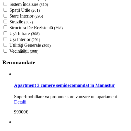
Sistem încălzire
(310)
Spații Utile
(201)
Stare Interior
(295)
Strazile
(307)
Structura De Rezistentă
(298)
Ușă Intrare
(308)
Uși Interior
(291)
Utilități Generale
(309)
Vecinătății
(308)
Recomandate
Apartment 3 camere semidecomandat in Manastur
SuperImobiliare va propune spre vanzare un apartament…
Detalii
99900€