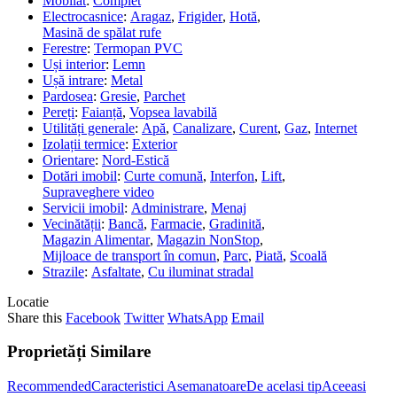
Mobilat
:
Complet
Electrocasnice
:
Aragaz
,
Frigider
,
Hotă
,
Masină de spălat rufe
Ferestre
:
Termopan PVC
Uși interior
:
Lemn
Ușă intrare
:
Metal
Pardosea
:
Gresie
,
Parchet
Pereți
:
Faianță
,
Vopsea lavabilă
Utilități generale
:
Apă
,
Canalizare
,
Curent
,
Gaz
,
Internet
Izolații termice
:
Exterior
Orientare
:
Nord-Estică
Dotări imobil
:
Curte comună
,
Interfon
,
Lift
,
Supraveghere video
Servicii imobil
:
Administrare
,
Menaj
Vecinătății
:
Bancă
,
Farmacie
,
Gradinită
,
Magazin Alimentar
,
Magazin NonStop
,
Mijloace de transport în comun
,
Parc
,
Piată
,
Scoală
Strazile
:
Asfaltate
,
Cu iluminat stradal
Locatie
Share this
Facebook
Twitter
WhatsApp
Email
Proprietăți Similare
Recommended
Caracteristici Asemanatoare
De acelasi tip
Aceeasi