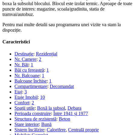
boxa la subsolul blocului. Blocul este izolat termic. Aproape de toate
puncte de interes: magazine, scoala/gradinita, statia de
tramvai/autobuz.
Pentru mai multe detalii sau programarea unei vizite va stam la
dispoziție.
Caracteristici
Destinație
:
Rezidențial
Nr. Camere
:
2
Nr. Băi
:
1
Băi cu fereastră
:
1
Nr. Balcoane
:
1
Balcoane închise
:
1
Compartimentare
:
Decomandat
Etaj
:
3
Etaje Imobil
:
10
Confort
:
2
Spații utile
:
Boxă la subsol
,
Debara
Perioada construire
:
Între 1941 și 1977
Structura de rezistentă
:
Beton
Stare interior
:
Bună
Sistem încălzire
:
Calorifere
,
Centrală proprie