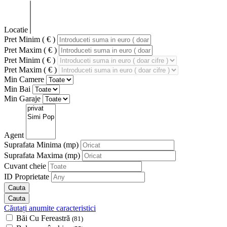
Locatie
Pret Minim ( € )
Pret Maxim ( € )
Pret Minim ( € )
Pret Maxim ( € )
Min Camere
Min Bai
Min Garaje
Agent
Suprafata Minima
(mp)
Suprafata Maxima
(mp)
Cuvant cheie
ID Proprietate
Căutați anumite caracteristici
Băi Cu Fereastră
(81)