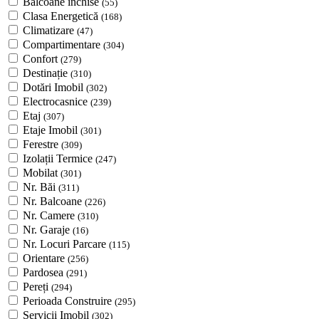
Balcoane închise
(55)
Clasa Energetică
(168)
Climatizare
(47)
Compartimentare
(304)
Confort
(279)
Destinație
(310)
Dotări Imobil
(302)
Electrocasnice
(239)
Etaj
(307)
Etaje Imobil
(301)
Ferestre
(309)
Izolații Termice
(247)
Mobilat
(301)
Nr. Băi
(311)
Nr. Balcoane
(226)
Nr. Camere
(310)
Nr. Garaje
(16)
Nr. Locuri Parcare
(115)
Orientare
(256)
Pardosea
(291)
Pereți
(294)
Perioada Construire
(295)
Servicii Imobil
(302)