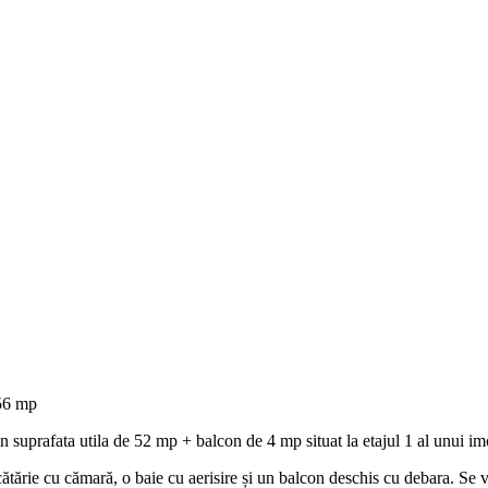
56 mp
uprafata utila de 52 mp + balcon de 4 mp situat la etajul 1 al unui imob
rie cu cămară, o baie cu aerisire și un balcon deschis cu debara. Se vin