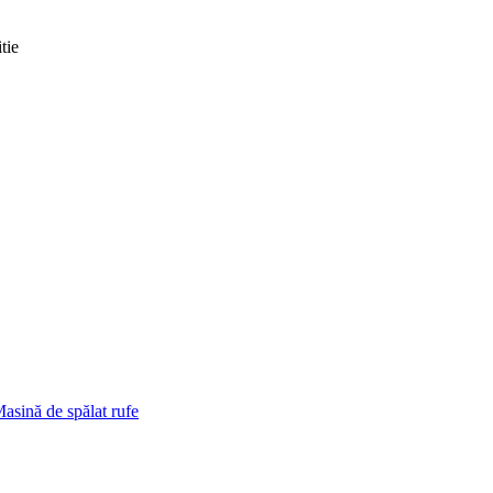
tie
asină de spălat rufe