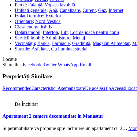
Pereți
:
Faianță
,
Vopsea lavabilă
Utilități generale
:
Apă
,
Canalizare
,
Curent
,
Gaz
,
Internet
Izolații termice
:
Exterior
Orientare
:
Nord-Vestică
Clasa energetică
:
B
Dotări imobil
:
Interfon
,
Lift
,
Loc de joacă pentru copii
Servicii imobil
:
Administrare
,
Menaj
Vecinătății
:
Bancă
,
Farmacie
,
Gradinită
,
Magazin Alimentar
,
Ma
Strazile
:
Asfaltate
,
Cu iluminat stradal
Locatie
Share this
Facebook
Twitter
WhatsApp
Email
Proprietăți Similare
Recommended
Caracteristici Asemanatoare
De acelasi tip
Aceeasi locat
De Închiriat
Apartament 2 camere decomandate in Manastur
Superimobiliare va propune spre inchiriere un apartament cu 2…
More