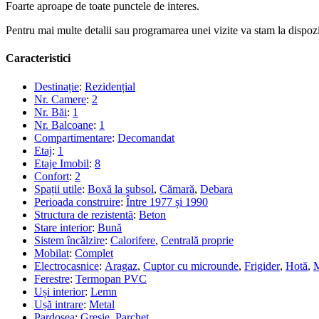
Foarte aproape de toate punctele de interes.
Pentru mai multe detalii sau programarea unei vizite va stam la dispozi
Caracteristici
Destinație
:
Rezidențial
Nr. Camere
:
2
Nr. Băi
:
1
Nr. Balcoane
:
1
Compartimentare
:
Decomandat
Etaj
:
1
Etaje Imobil
:
8
Confort
:
2
Spații utile
:
Boxă la subsol
,
Cămară
,
Debara
Perioada construire
:
Între 1977 și 1990
Structura de rezistentă
:
Beton
Stare interior
:
Bună
Sistem încălzire
:
Calorifere
,
Centrală proprie
Mobilat
:
Complet
Electrocasnice
:
Aragaz
,
Cuptor cu microunde
,
Frigider
,
Hotă
,
M
Ferestre
:
Termopan PVC
Uși interior
:
Lemn
Ușă intrare
:
Metal
Pardosea
:
Gresie
,
Parchet