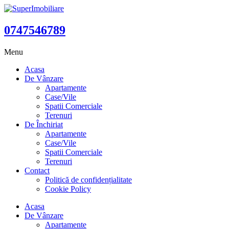
0747546789
Menu
Acasa
De Vânzare
Apartamente
Case/Vile
Spatii Comerciale
Terenuri
De Închiriat
Apartamente
Case/Vile
Spatii Comerciale
Terenuri
Contact
Politică de confidențialitate
Cookie Policy
Acasa
De Vânzare
Apartamente