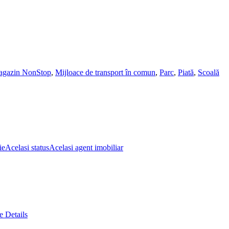
gazin NonStop
,
Mijloace de transport în comun
,
Parc
,
Piată
,
Scoală
ie
Acelasi status
Acelasi agent imobiliar
 Details