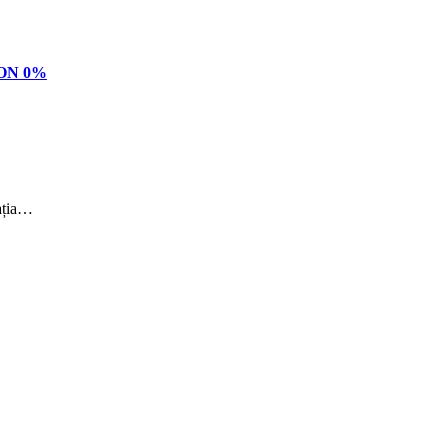
SION 0%
cația…