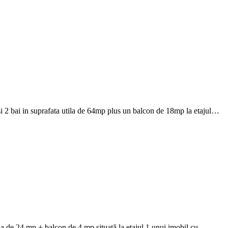
 2 bai in suprafata utila de 64mp plus un balcon de 18mp la etajul…
la de 24 mp + balcon de 4 mp situată la etajul 1 unui imobil cu…