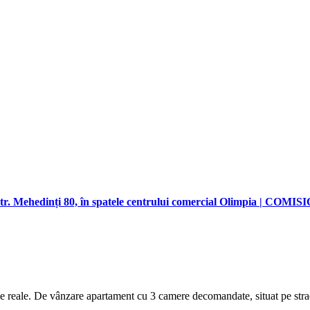
Str. Mehedinți 80, în spatele centrului comercial Olimpia | COMI
fiile reale. De vânzare apartament cu 3 camere decomandate, situat pe stra