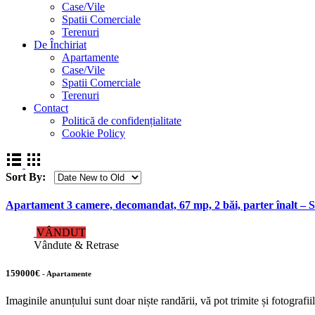
Case/Vile
Spatii Comerciale
Terenuri
De Închiriat
Apartamente
Case/Vile
Spatii Comerciale
Terenuri
Contact
Politică de confidențialitate
Cookie Policy
Sort By:
Apartament 3 camere, decomandat, 67 mp, 2 băi, parter înalt – 
VÂNDUT
Vândute & Retrase
159000€
- Apartamente
Imaginile anunțului sunt doar niște randării, vă pot trimite și fotogra