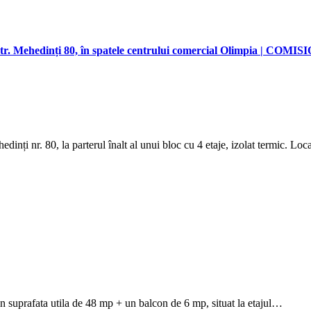
Str. Mehedinți 80, în spatele centrului comercial Olimpia | COMI
nți nr. 80, la parterul înalt al unui bloc cu 4 etaje, izolat termic. Lo
 suprafata utila de 48 mp + un balcon de 6 mp, situat la etajul…