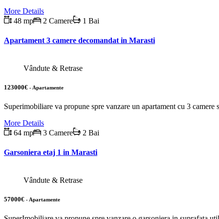
More Details
48 mp
2 Camere
1 Bai
Apartament 3 camere decomandat in Marasti
Vândute & Retrase
123000€
- Apartamente
Superimobiliare va propune spre vanzare un apartament cu 3 camere si
More Details
64 mp
3 Camere
2 Bai
Garsoniera etaj 1 in Marasti
Vândute & Retrase
57000€
- Apartamente
SuperImobiliare va propune spre vanzare o garsoniera in suprafata uti