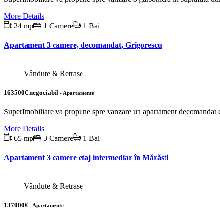
More Details
24 mp
1 Camere
1 Bai
Apartament 3 camere, decomandat, Grigorescu
Vândute & Retrase
163500€ negociabil
- Apartamente
SuperImobiliare va propune spre vanzare un apartament decomandat cu 3
More Details
65 mp
3 Camere
1 Bai
Apartament 3 camere etaj intermediar în Mărăsti
Vândute & Retrase
137000€
- Apartamente