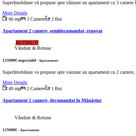
SuperImobiliare vă propune spre vânzare un apartament cu 3 camere în
More Details
66 mp
3 Camere
2 Bai
Apartament 2 camere, semidecomandat, renovat
RETINUT!
Vândute & Retrase
125990€ negociabil
- Apartamente
SuperImobiliare va propune spre vanzare un apartament cu 2 camere, se
More Details
49 mp
2 Camere
1 Bai
Apartament 2 camere, decomandat în Mănăștur
Vândute & Retrase
125000€
- Apartamente