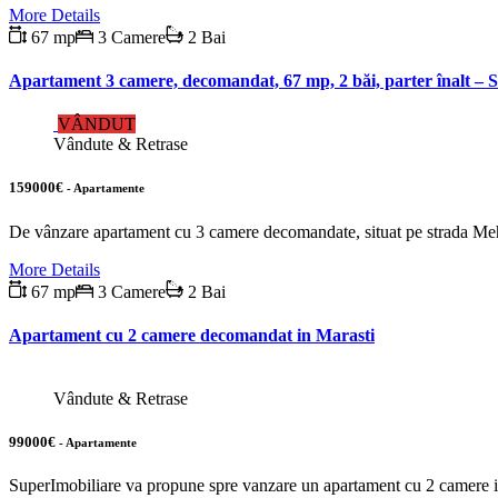
More Details
67 mp
3 Camere
2 Bai
Apartament 3 camere, decomandat, 67 mp, 2 băi, parter înalt – 
VÂNDUT
Vândute & Retrase
159000€
- Apartamente
De vânzare apartament cu 3 camere decomandate, situat pe strada Mehedi
More Details
67 mp
3 Camere
2 Bai
Apartament cu 2 camere decomandat in Marasti
Vândute & Retrase
99000€
- Apartamente
SuperImobiliare va propune spre vanzare un apartament cu 2 camere in