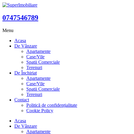
0747546789
Menu
Acasa
De Vânzare
Apartamente
Case/Vile
Spatii Comerciale
Terenuri
De Închiriat
Apartamente
Case/Vile
Spatii Comerciale
Terenuri
Contact
Politică de confidențialitate
Cookie Policy
Acasa
De Vânzare
Apartamente