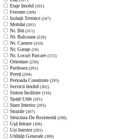
Etaje Imobil
(301)
Ferestre
(309)
Izolații Termice
(247)
Mobilat
(301)
Nr. Băi
(311)
Nr. Balcoane
(226)
Nr. Camere
(310)
Nr. Garaje
(16)
Nr. Locuri Parcare
(115)
Orientare
(256)
Pardosea
(291)
Pereți
(294)
Perioada Construire
(295)
Servicii Imobil
(302)
Sistem încălzire
(310)
Spații Utile
(201)
Stare Interior
(295)
Strazile
(307)
Structura De Rezistentă
(298)
Ușă Intrare
(308)
Uși Interior
(291)
Utilități Generale
(309)