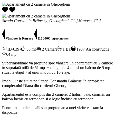
Strada Constantin Brâncuși, Gheorgheni, Cluj-Napoca, Cluj
Vândute & Retrase
110000€
- Apartamente
ID-6397
55 mp
2 Camere
1 Bai
1987 An constructie
64 mp
SuperImobiliare vă propune spre vânzare un apartament cu 2 camere
în suprafată utilă de 51 mp + o logie de 4 mp si un balcon de 5 mp
situat la etajul 7 al unui imobil cu 10 etaje.
Imobilul este situat pe Strada Constantin Brâncuși în apropierea
complexului Diana din cartierul Gheorgheni
Apartamentul este compus din 2 camere, 2 holuri, baie, cămară, un
balcon închis cu termopan și o logie închisă cu termopan.
Pentru mai multe detalii sau programarea unei vizite va stam la
dispoziție.