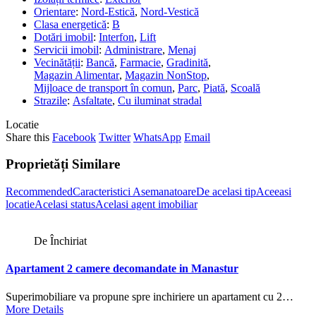
Orientare
:
Nord-Estică
,
Nord-Vestică
Clasa energetică
:
B
Dotări imobil
:
Interfon
,
Lift
Servicii imobil
:
Administrare
,
Menaj
Vecinătății
:
Bancă
,
Farmacie
,
Gradinită
,
Magazin Alimentar
,
Magazin NonStop
,
Mijloace de transport în comun
,
Parc
,
Piată
,
Scoală
Strazile
:
Asfaltate
,
Cu iluminat stradal
Locatie
Share this
Facebook
Twitter
WhatsApp
Email
Proprietăți Similare
Recommended
Caracteristici Asemanatoare
De acelasi tip
Aceeasi
locatie
Acelasi status
Acelasi agent imobiliar
De Închiriat
Apartament 2 camere decomandate in Manastur
Superimobiliare va propune spre inchiriere un apartament cu 2…
More Details