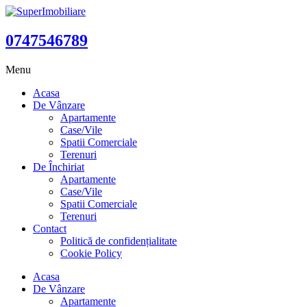
0747546789
Menu
Acasa
De Vânzare
Apartamente
Case/Vile
Spatii Comerciale
Terenuri
De Închiriat
Apartamente
Case/Vile
Spatii Comerciale
Terenuri
Contact
Politică de confidențialitate
Cookie Policy
Acasa
De Vânzare
Apartamente