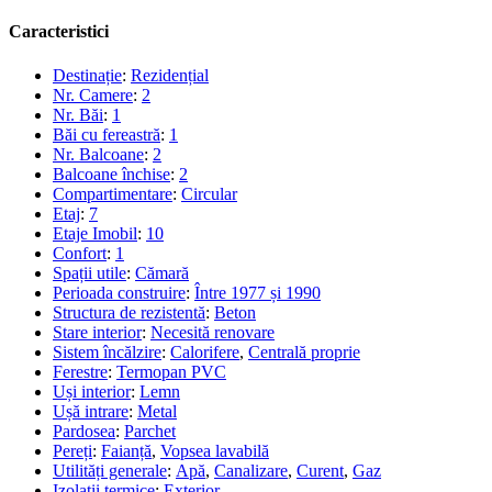
Caracteristici
Destinație
:
Rezidențial
Nr. Camere
:
2
Nr. Băi
:
1
Băi cu fereastră
:
1
Nr. Balcoane
:
2
Balcoane închise
:
2
Compartimentare
:
Circular
Etaj
:
7
Etaje Imobil
:
10
Confort
:
1
Spații utile
:
Cămară
Perioada construire
:
Între 1977 și 1990
Structura de rezistentă
:
Beton
Stare interior
:
Necesită renovare
Sistem încălzire
:
Calorifere
,
Centrală proprie
Ferestre
:
Termopan PVC
Uși interior
:
Lemn
Ușă intrare
:
Metal
Pardosea
:
Parchet
Pereți
:
Faianță
,
Vopsea lavabilă
Utilități generale
:
Apă
,
Canalizare
,
Curent
,
Gaz
Izolații termice
:
Exterior