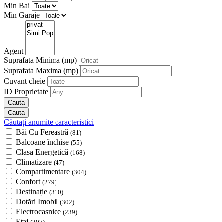
Min Bai
Min Garaje
Agent
Suprafata Minima
(mp)
Suprafata Maxima
(mp)
Cuvant cheie
ID Proprietate
Căutați anumite caracteristici
Băi Cu Fereastră
(81)
Balcoane închise
(55)
Clasa Energetică
(168)
Climatizare
(47)
Compartimentare
(304)
Confort
(279)
Destinație
(310)
Dotări Imobil
(302)
Electrocasnice
(239)
Etaj
(307)