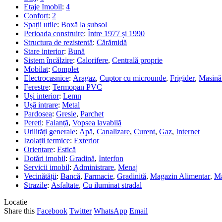
Etaje Imobil
:
4
Confort
:
2
Spații utile
:
Boxă la subsol
Perioada construire
:
Între 1977 și 1990
Structura de rezistentă
:
Cărămidă
Stare interior
:
Bună
Sistem încălzire
:
Calorifere
,
Centrală proprie
Mobilat
:
Complet
Electrocasnice
:
Aragaz
,
Cuptor cu microunde
,
Frigider
,
Masină 
Ferestre
:
Termopan PVC
Uși interior
:
Lemn
Ușă intrare
:
Metal
Pardosea
:
Gresie
,
Parchet
Pereți
:
Faianță
,
Vopsea lavabilă
Utilități generale
:
Apă
,
Canalizare
,
Curent
,
Gaz
,
Internet
Izolații termice
:
Exterior
Orientare
:
Estică
Dotări imobil
:
Gradină
,
Interfon
Servicii imobil
:
Administrare
,
Menaj
Vecinătății
:
Bancă
,
Farmacie
,
Gradinită
,
Magazin Alimentar
,
Ma
Strazile
:
Asfaltate
,
Cu iluminat stradal
Locatie
Share this
Facebook
Twitter
WhatsApp
Email