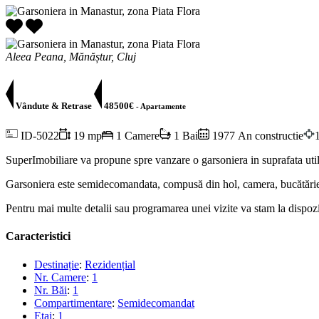
Aleea Peana, Mănăștur, Cluj
Vândute & Retrase
48500€
- Apartamente
ID-5022
19 mp
1 Camere
1 Bai
1977 An constructie
SuperImobiliare va propune spre vanzare o garsoniera in suprafata util
Garsoniera este semidecomandata, compusă din hol, camera, bucătărie și
Pentru mai multe detalii sau programarea unei vizite va stam la dispozi
Caracteristici
Destinație
:
Rezidențial
Nr. Camere
:
1
Nr. Băi
:
1
Compartimentare
:
Semidecomandat
Etaj
:
1