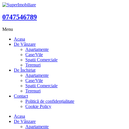
0747546789
Menu
Acasa
De Vânzare
Apartamente
Case/Vile
Spatii Comerciale
Terenuri
De Închiriat
Apartamente
Case/Vile
Spatii Comerciale
Terenuri
Contact
Politică de confidențialitate
Cookie Policy
Acasa
De Vânzare
Apartamente