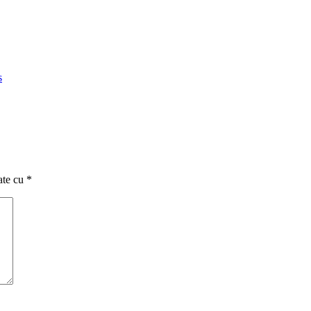
s
ate cu
*