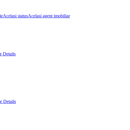
ie
Acelasi status
Acelasi agent imobiliar
 Details
e Details