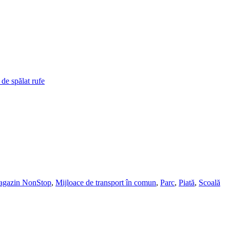
de spălat rufe
gazin NonStop
,
Mijloace de transport în comun
,
Parc
,
Piată
,
Scoală