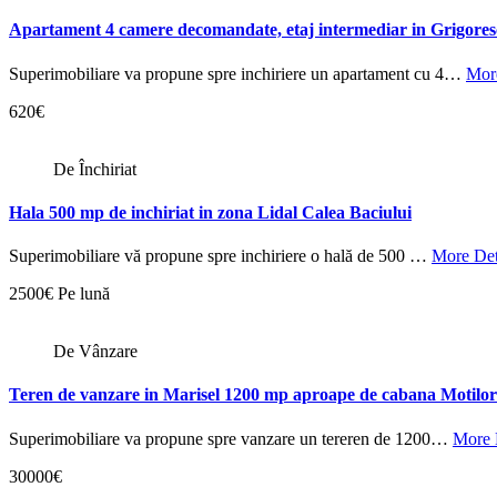
Apartament 4 camere decomandate, etaj intermediar in Grigore
Superimobiliare va propune spre inchiriere un apartament cu 4…
More
620€
De Închiriat
Hala 500 mp de inchiriat in zona Lidal Calea Baciului
Superimobiliare vă propune spre inchiriere o hală de 500 …
More Det
2500€ Pe lună
De Vânzare
Teren de vanzare in Marisel 1200 mp aproape de cabana Motilor
Superimobiliare va propune spre vanzare un tereren de 1200…
More 
30000€