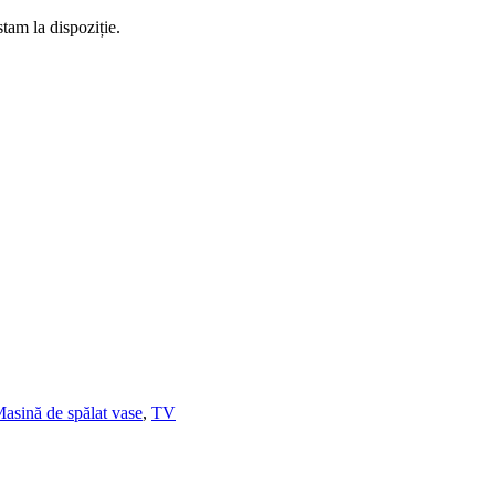
tam la dispoziție.
asină de spălat vase
,
TV