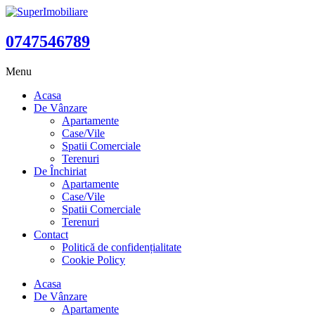
0747546789
Menu
Acasa
De Vânzare
Apartamente
Case/Vile
Spatii Comerciale
Terenuri
De Închiriat
Apartamente
Case/Vile
Spatii Comerciale
Terenuri
Contact
Politică de confidențialitate
Cookie Policy
Acasa
De Vânzare
Apartamente