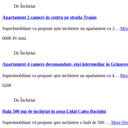
De Închiriat
Apartament 2 camere in centru pe strada Traian
SuperImobiliare va propune spre inchiriere un apartament cu 2…
Mor
600€ Pe luna
De Închiriat
Apartament 4 camere decomandate, etaj intermediar in Grigore
Superimobiliare va propune spre inchiriere un apartament cu 4…
More
620€
De Închiriat
Hala 500 mp de inchiriat in zona Lidal Calea Baciului
Superimobiliare vă propune spre inchiriere o hală de 500 …
More Det