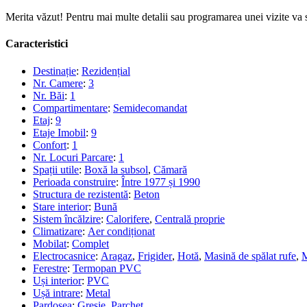
Merita văzut! Pentru mai multe detalii sau programarea unei vizite va s
Caracteristici
Destinație
:
Rezidențial
Nr. Camere
:
3
Nr. Băi
:
1
Compartimentare
:
Semidecomandat
Etaj
:
9
Etaje Imobil
:
9
Confort
:
1
Nr. Locuri Parcare
:
1
Spații utile
:
Boxă la subsol
,
Cămară
Perioada construire
:
Între 1977 și 1990
Structura de rezistentă
:
Beton
Stare interior
:
Bună
Sistem încălzire
:
Calorifere
,
Centrală proprie
Climatizare
:
Aer condiționat
Mobilat
:
Complet
Electrocasnice
:
Aragaz
,
Frigider
,
Hotă
,
Masină de spălat rufe
,
M
Ferestre
:
Termopan PVC
Uși interior
:
PVC
Ușă intrare
:
Metal
Pardosea
:
Gresie
,
Parchet