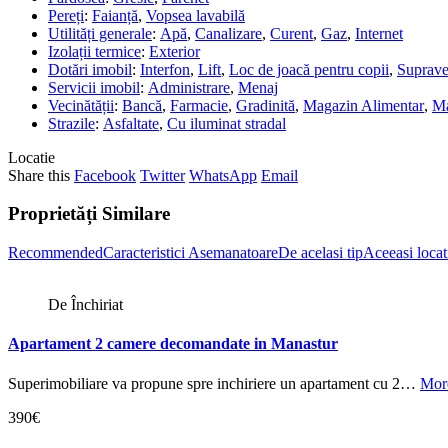
Pereți
:
Faianță
,
Vopsea lavabilă
Utilități generale
:
Apă
,
Canalizare
,
Curent
,
Gaz
,
Internet
Izolații termice
:
Exterior
Dotări imobil
:
Interfon
,
Lift
,
Loc de joacă pentru copii
,
Suprave
Servicii imobil
:
Administrare
,
Menaj
Vecinătății
:
Bancă
,
Farmacie
,
Gradinită
,
Magazin Alimentar
,
Ma
Strazile
:
Asfaltate
,
Cu iluminat stradal
Locatie
Share this
Facebook
Twitter
WhatsApp
Email
Proprietăți Similare
Recommended
Caracteristici Asemanatoare
De acelasi tip
Aceeasi locat
De Închiriat
Apartament 2 camere decomandate in Manastur
Superimobiliare va propune spre inchiriere un apartament cu 2…
More
390€