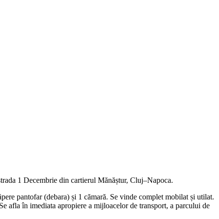
e strada 1 Decembrie din cartierul Mănăștur, Cluj–Napoca.
pere pantofar (debara) și 1 cămară. S
e vinde complet mobilat și utilat.
e afla în imediata apropiere a mijloacelor de transport, a parcului de