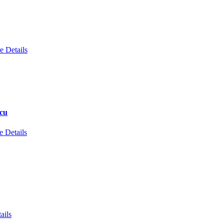
e Details
scu
 Details
ails