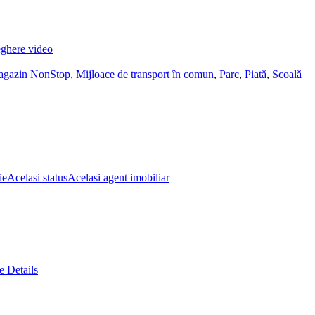
ghere video
gazin NonStop
,
Mijloace de transport în comun
,
Parc
,
Piată
,
Scoală
ie
Acelasi status
Acelasi agent imobiliar
 Details