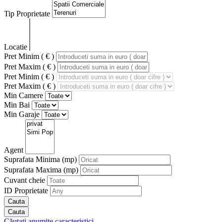
Tip Proprietate
Locatie
Pret Minim ( € )
Pret Maxim ( € )
Pret Minim ( € )
Pret Maxim ( € )
Min Camere
Min Bai
Min Garaje
Agent
Suprafata Minima
(mp)
Suprafata Maxima
(mp)
Cuvant cheie
ID Proprietate
Căutați anumite caracteristici