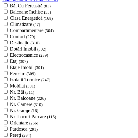
Băi Cu Fereastră
(81)
Balcoane închise
(55)
Clasa Energetică
(168)
Climatizare
(47)
Compartimentare
(304)
Confort
(279)
Destinație
(310)
Dotări Imobil
(302)
Electrocasnice
(239)
Etaj
(307)
Etaje Imobil
(301)
Ferestre
(309)
Izolații Termice
(247)
Mobilat
(301)
Nr. Băi
(311)
Nr. Balcoane
(226)
Nr. Camere
(310)
Nr. Garaje
(16)
Nr. Locuri Parcare
(115)
Orientare
(256)
Pardosea
(291)
Pereți
(294)