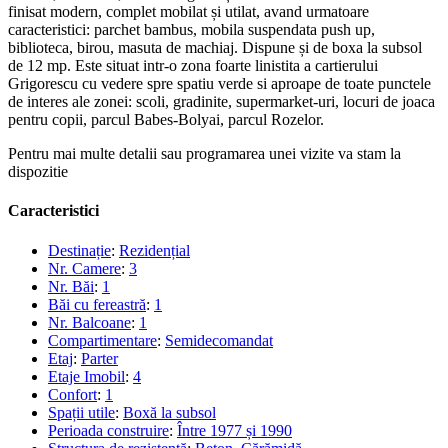
finisat modern, complet mobilat și utilat, avand urmatoare
caracteristici: parchet bambus, mobila suspendata push up,
biblioteca, birou, masuta de machiaj. Dispune și de boxa la subsol
de 12 mp. Este situat intr-o zona foarte linistita a cartierului
Grigorescu cu vedere spre spatiu verde si aproape de toate punctele
de interes ale zonei: scoli, gradinite, supermarket-uri, locuri de joaca
pentru copii, parcul Babes-Bolyai, parcul Rozelor.
Pentru mai multe detalii sau programarea unei vizite va stam la
dispozitie
Caracteristici
Destinație
:
Rezidențial
Nr. Camere
:
3
Nr. Băi
:
1
Băi cu fereastră
:
1
Nr. Balcoane
:
1
Compartimentare
:
Semidecomandat
Etaj
:
Parter
Etaje Imobil
:
4
Confort
:
1
Spații utile
:
Boxă la subsol
Perioada construire
:
Între 1977 și 1990