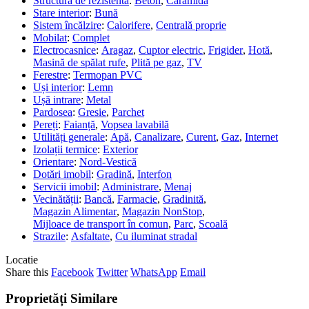
Structura de rezistentă
:
Beton
,
Cărămidă
Stare interior
:
Bună
Sistem încălzire
:
Calorifere
,
Centrală proprie
Mobilat
:
Complet
Electrocasnice
:
Aragaz
,
Cuptor electric
,
Frigider
,
Hotă
,
Masină de spălat rufe
,
Plită pe gaz
,
TV
Ferestre
:
Termopan PVC
Uși interior
:
Lemn
Ușă intrare
:
Metal
Pardosea
:
Gresie
,
Parchet
Pereți
:
Faianță
,
Vopsea lavabilă
Utilități generale
:
Apă
,
Canalizare
,
Curent
,
Gaz
,
Internet
Izolații termice
:
Exterior
Orientare
:
Nord-Vestică
Dotări imobil
:
Gradină
,
Interfon
Servicii imobil
:
Administrare
,
Menaj
Vecinătății
:
Bancă
,
Farmacie
,
Gradinită
,
Magazin Alimentar
,
Magazin NonStop
,
Mijloace de transport în comun
,
Parc
,
Scoală
Strazile
:
Asfaltate
,
Cu iluminat stradal
Locatie
Share this
Facebook
Twitter
WhatsApp
Email
Proprietăți Similare