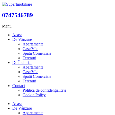
0747546789
Menu
Acasa
De Vânzare
Apartamente
Case/Vile
Spatii Comerciale
Terenuri
De Închiriat
Apartamente
Case/Vile
Spatii Comerciale
Terenuri
Contact
Politică de confidențialitate
Cookie Policy
Acasa
De Vânzare
Apartamente