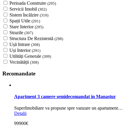
Perioada Construire
(295)
Servicii Imobil
(302)
Sistem încălzire
(310)
Spații Utile
(201)
Stare Interior
(295)
Strazile
(307)
Structura De Rezistentă
(298)
Ușă Intrare
(308)
Uși Interior
(291)
Utilități Generale
(309)
Vecinătății
(308)
Recomandate
Apartment 3 camere semidecomandat in Manastur
SuperImobiliare va propune spre vanzare un apartament…
Detalii
99900€