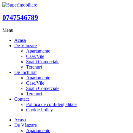
0747546789
Menu
Acasa
De Vânzare
Apartamente
Case/Vile
Spatii Comerciale
Terenuri
De Închiriat
Apartamente
Case/Vile
Spatii Comerciale
Terenuri
Contact
Politică de confidențialitate
Cookie Policy
Acasa
De Vânzare
Apartamente