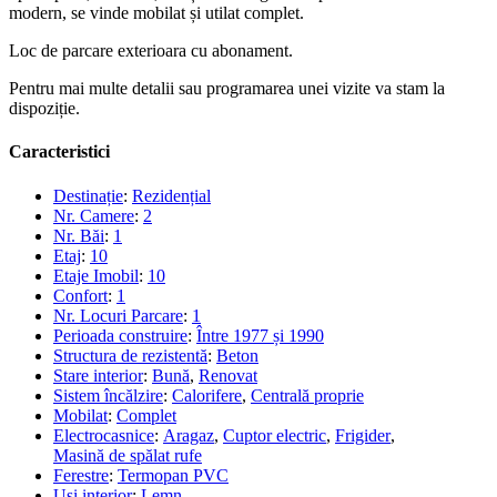
modern, se vinde mobilat și utilat complet.
Loc de parcare exterioara cu abonament.
Pentru mai multe detalii sau programarea unei vizite va stam la
dispoziție.
Caracteristici
Destinație
:
Rezidențial
Nr. Camere
:
2
Nr. Băi
:
1
Etaj
:
10
Etaje Imobil
:
10
Confort
:
1
Nr. Locuri Parcare
:
1
Perioada construire
:
Între 1977 și 1990
Structura de rezistentă
:
Beton
Stare interior
:
Bună
,
Renovat
Sistem încălzire
:
Calorifere
,
Centrală proprie
Mobilat
:
Complet
Electrocasnice
:
Aragaz
,
Cuptor electric
,
Frigider
,
Masină de spălat rufe
Ferestre
:
Termopan PVC
Uși interior
:
Lemn