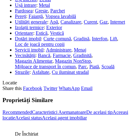
Ușă intrare
:
Metal
Pardosea
:
Gresie
,
Parchet
Pereți
:
Faianță
,
Vopsea lavabilă
Utilități generale
:
Apă
,
Canalizare
,
Curent
,
Gaz
,
Internet
Izolații termice
:
Exterior
Orientare
:
Estică
,
Vestică
Dotări imobil
:
Curte comună
,
Gradină
,
Interfon
,
Lift
,
Loc de joacă pentru copii
Servicii imobil
:
Administrare
,
Menaj
Vecinătății
:
Bancă
,
Farmacie
,
Gradinită
,
Magazin Alimentar
,
Magazin NonStop
,
Mijloace de transport în comun
,
Parc
,
Piată
,
Scoală
Strazile
:
Asfaltate
,
Cu iluminat stradal
Locatie
Share this
Facebook
Twitter
WhatsApp
Email
Proprietăți Similare
Recommended
Caracteristici Asemanatoare
De acelasi tip
Aceeasi
locatie
Acelasi status
Acelasi agent imobiliar
De Închiriat