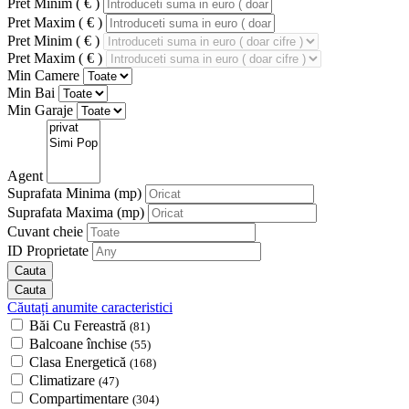
Pret Minim ( € )
Pret Maxim ( € )
Pret Minim ( € )
Pret Maxim ( € )
Min Camere
Min Bai
Min Garaje
Agent
Suprafata Minima
(mp)
Suprafata Maxima
(mp)
Cuvant cheie
ID Proprietate
Căutați anumite caracteristici
Băi Cu Fereastră
(81)
Balcoane închise
(55)
Clasa Energetică
(168)
Climatizare
(47)
Compartimentare
(304)