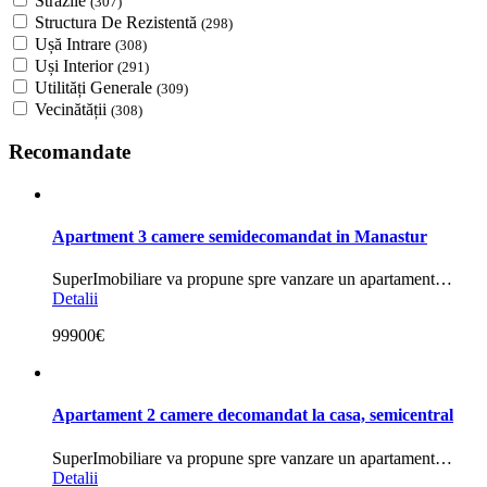
Strazile
(307)
Structura De Rezistentă
(298)
Ușă Intrare
(308)
Uși Interior
(291)
Utilități Generale
(309)
Vecinătății
(308)
Recomandate
Apartment 3 camere semidecomandat in Manastur
SuperImobiliare va propune spre vanzare un apartament…
Detalii
99900€
Apartament 2 camere decomandat la casa, semicentral
SuperImobiliare va propune spre vanzare un apartament…
Detalii