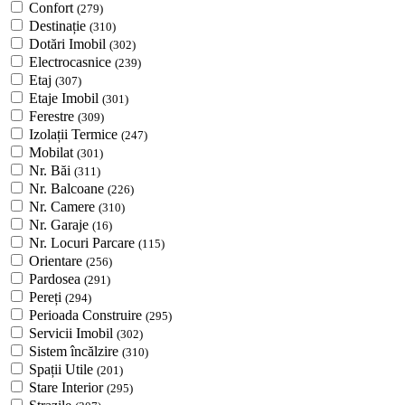
Confort
(279)
Destinație
(310)
Dotări Imobil
(302)
Electrocasnice
(239)
Etaj
(307)
Etaje Imobil
(301)
Ferestre
(309)
Izolații Termice
(247)
Mobilat
(301)
Nr. Băi
(311)
Nr. Balcoane
(226)
Nr. Camere
(310)
Nr. Garaje
(16)
Nr. Locuri Parcare
(115)
Orientare
(256)
Pardosea
(291)
Pereți
(294)
Perioada Construire
(295)
Servicii Imobil
(302)
Sistem încălzire
(310)
Spații Utile
(201)
Stare Interior
(295)