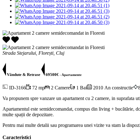
Strada Stejarului, Florești, Cluj
Vândute & Retrase
69500€
- Apartamente
ID-3166
72 mp
2 Camere
1 Bai
2010 An constructie
Va propunem spre vanzare un apartament cu 2 camere, in suprafata utila
Apartamentul este semidecomandat, compus din living + bucătărie, dorm
multe spații de depozitare.
Pentru mai multe detalii sau programarea unei vizite va stam la dispozi
Caracteristici