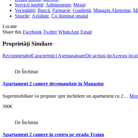
Servicii imobil
:
Administrare
,
Menaj
Vecinătății
:
Bancă
,
Farmacie
,
Gradinită
,
Magazin Alimentar
,
Ma
Strazile
:
Asfaltate
,
Cu iluminat stradal
Locatie
Share this
Facebook
Twitter
WhatsApp
Email
Proprietăți Similare
Recommended
Caracteristici Asemanatoare
De acelasi tip
Aceeasi locat
De Închiriat
Apartament 2 camere decomandate in Manastur
Superimobiliare va propune spre inchiriere un apartament cu 2…
More
390€
De Închiriat
Apartament 2 camere in centru pe strada Traian