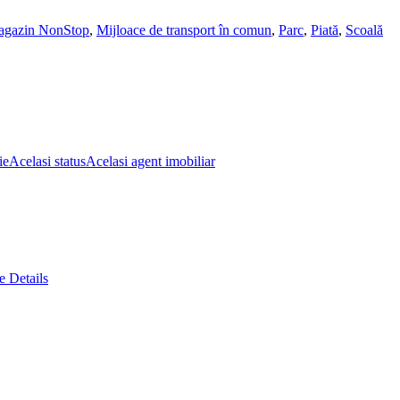
gazin NonStop
,
Mijloace de transport în comun
,
Parc
,
Piată
,
Scoală
ie
Acelasi status
Acelasi agent imobiliar
 Details