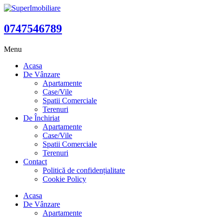
0747546789
Menu
Acasa
De Vânzare
Apartamente
Case/Vile
Spatii Comerciale
Terenuri
De Închiriat
Apartamente
Case/Vile
Spatii Comerciale
Terenuri
Contact
Politică de confidențialitate
Cookie Policy
Acasa
De Vânzare
Apartamente