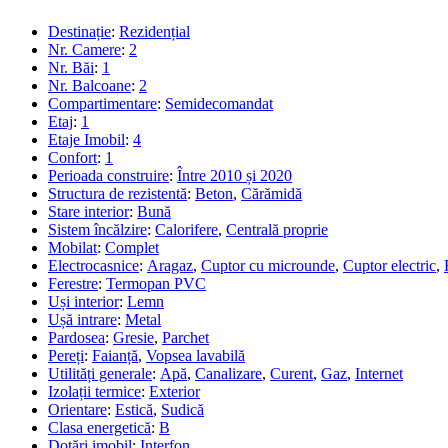
Destinație
:
Rezidențial
Nr. Camere
:
2
Nr. Băi
:
1
Nr. Balcoane
:
2
Compartimentare
:
Semidecomandat
Etaj
:
1
Etaje Imobil
:
4
Confort
:
1
Perioada construire
:
Între 2010 și 2020
Structura de rezistentă
:
Beton
,
Cărămidă
Stare interior
:
Bună
Sistem încălzire
:
Calorifere
,
Centrală proprie
Mobilat
:
Complet
Electrocasnice
:
Aragaz
,
Cuptor cu microunde
,
Cuptor electric
,
Ferestre
:
Termopan PVC
Uși interior
:
Lemn
Ușă intrare
:
Metal
Pardosea
:
Gresie
,
Parchet
Pereți
:
Faianță
,
Vopsea lavabilă
Utilități generale
:
Apă
,
Canalizare
,
Curent
,
Gaz
,
Internet
Izolații termice
:
Exterior
Orientare
:
Estică
,
Sudică
Clasa energetică
:
B
Dotări imobil
:
Interfon