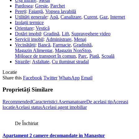
Ușă intrare
:
Metal
Pardosea
:
Gresie
,
Parchet
Pereți
:
Faianță
,
Vopsea lavabilă
Utilități generale
:
Apă
,
Canalizare
,
Curent
,
Gaz
,
Internet
Izolații termice
Orientare
:
Vestică
Dotări imobil
:
Gradină
,
Lift
,
Supraveghere video
Servicii imobil
:
Administrare
,
Menaj
Vecinătății
:
Bancă
,
Farmacie
,
Gradinită
,
Magazin Alimentar
,
Magazin NonStop
,
Mijloace de transport în comun
,
Parc
,
Piată
,
Scoală
Strazile
:
Asfaltate
,
Cu iluminat stradal
Locatie
Share this
Facebook
Twitter
WhatsApp
Email
Proprietăți Similare
Recommended
Caracteristici Asemanatoare
De acelasi tip
Aceeasi
locatie
Acelasi status
Acelasi agent imobiliar
De Închiriat
Apartament 2 camere decomandate in Manastur