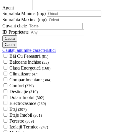
Agent
Suprafata Minima
(mp)
Suprafata Maxima
(mp)
Cuvant cheie
ID Proprietate
Căutați anumite caracteristici
Băi Cu Fereastră
(81)
Balcoane închise
(55)
Clasa Energetică
(168)
Climatizare
(47)
Compartimentare
(304)
Confort
(279)
Destinație
(310)
Dotări Imobil
(302)
Electrocasnice
(239)
Etaj
(307)
Etaje Imobil
(301)
Ferestre
(309)
Izolații Termice
(247)