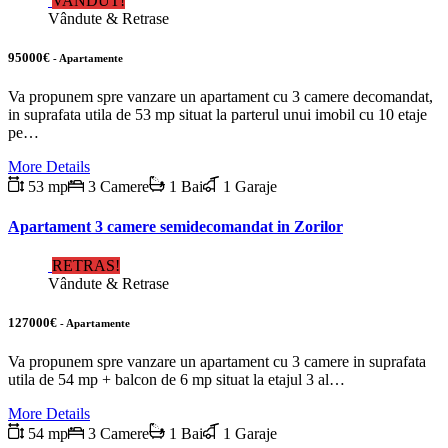
VANDUT!
Vândute & Retrase
95000€
- Apartamente
Va propunem spre vanzare un apartament cu 3 camere decomandat,
in suprafata utila de 53 mp situat la parterul unui imobil cu 10 etaje
pe…
More Details
53 mp
3 Camere
1 Bai
1 Garaje
Apartament 3 camere semidecomandat in Zorilor
RETRAS!
Vândute & Retrase
127000€
- Apartamente
Va propunem spre vanzare un apartament cu 3 camere in suprafata
utila de 54 mp + balcon de 6 mp situat la etajul 3 al…
More Details
54 mp
3 Camere
1 Bai
1 Garaje