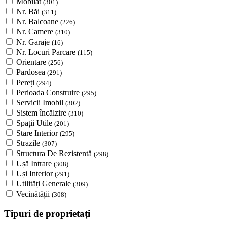
Mobilat
(301)
Nr. Băi
(311)
Nr. Balcoane
(226)
Nr. Camere
(310)
Nr. Garaje
(16)
Nr. Locuri Parcare
(115)
Orientare
(256)
Pardosea
(291)
Pereți
(294)
Perioada Construire
(295)
Servicii Imobil
(302)
Sistem încălzire
(310)
Spații Utile
(201)
Stare Interior
(295)
Strazile
(307)
Structura De Rezistentă
(298)
Ușă Intrare
(308)
Uși Interior
(291)
Utilități Generale
(309)
Vecinătății
(308)
Tipuri de proprietați