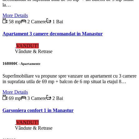
la…
More Details
58 mp
2 Camere
1 Bai
Apartament 3 camere decomandat in Manastur
VANDUT!
Vândute & Retrase
168000€
- Apartamente
SuperImobiliare va propune spre vanzare un apartament cu 3 camere
in suprafata utila de 69 mp + balcon de 6 mp situat la etajul 8…
More Details
69 mp
3 Camere
2 Bai
Garsoniera confort 1 in Manastur
VANDUT!
Vândute & Retrase