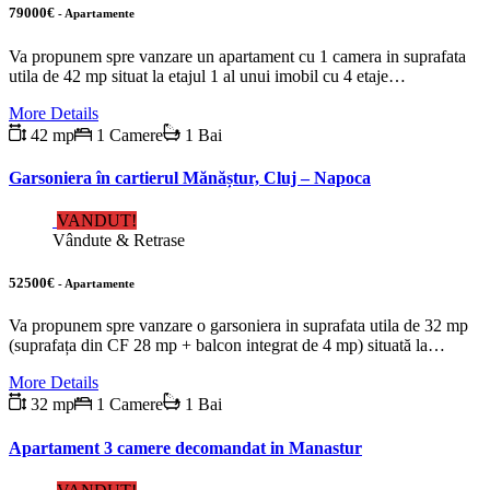
79000€
- Apartamente
Va propunem spre vanzare un apartament cu 1 camera in suprafata
utila de 42 mp situat la etajul 1 al unui imobil cu 4 etaje…
More Details
42 mp
1 Camere
1 Bai
Garsoniera în cartierul Mănăștur, Cluj – Napoca
VANDUT!
Vândute & Retrase
52500€
- Apartamente
Va propunem spre vanzare o garsoniera in suprafata utila de 32 mp
(suprafața din CF 28 mp + balcon integrat de 4 mp) situată la…
More Details
32 mp
1 Camere
1 Bai
Apartament 3 camere decomandat in Manastur