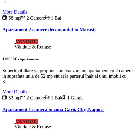
la…
More Details
58 mp
2 Camere
1 Bai
Apartament 2 camere decomandat in Marasti
VANDUT!
Vândute & Retrase
110000€
- Apartamente
SuperImobiliare va propune spre vanzare un apartament cu 2 camere
in suprafata utila de 52 mp situat la parterul înalt al unui imobil cu
3…
More Details
52 mp
2 Camere
1 Bai
1 Garaje
Apartament 1 camera in zona Garii, Cluj-Napoca
VANDUT!
Vândute & Retrase