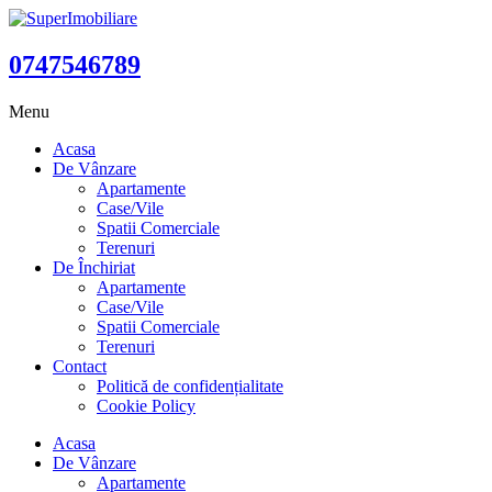
0747546789
Menu
Acasa
De Vânzare
Apartamente
Case/Vile
Spatii Comerciale
Terenuri
De Închiriat
Apartamente
Case/Vile
Spatii Comerciale
Terenuri
Contact
Politică de confidențialitate
Cookie Policy
Acasa
De Vânzare
Apartamente