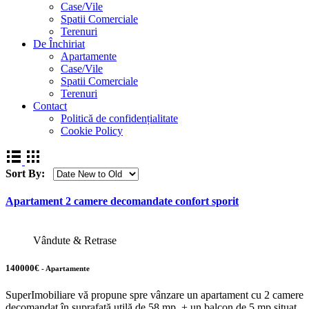
Case/Vile
Spatii Comerciale
Terenuri
De Închiriat
Apartamente
Case/Vile
Spatii Comerciale
Terenuri
Contact
Politică de confidențialitate
Cookie Policy
Sort By:
Apartament 2 camere decomandate confort sporit
Vândute & Retrase
140000€
- Apartamente
SuperImobiliare vă propune spre vânzare un apartament cu 2 camere
decomandat în suprafată utilă de 58 mp + un balcon de 5 mp situat