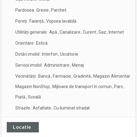
Pardosea
:
Gresie
,
Parchet
Pereți
:
Faianță
,
Vopsea lavabilă
Utilități generale
:
Apă
,
Canalizare
,
Curent
,
Gaz
,
Internet
Orientare
:
Estică
Dotări imobil
:
Interfon
,
Uscătorie
Servicii imobil
:
Administrare
,
Menaj
Vecinătății
:
Bancă
,
Farmacie
,
Gradinită
,
Magazin Alimentar
,
Magazin NonStop
,
Mijloace de transport în comun
,
Parc
,
Piată
,
Scoală
Strazile
:
Asfaltate
,
Cu iluminat stradal
Locatie