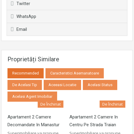
Twitter
WhatsApp
Email
Proprietăți Similare
Recommended
Caracteristici Asemanatoare
De Acelasi Tip
Aceeasi Locatie
Acelasi Status
Acelasi Agent Imobiliar
De Închiriat
De Închiriat
Apartament 2 Camere
Apartament 2 Camere In
Decomandate In Manastur
Centru Pe Strada Traian
Superimobiliare va propune
SuperImobiliare va propune