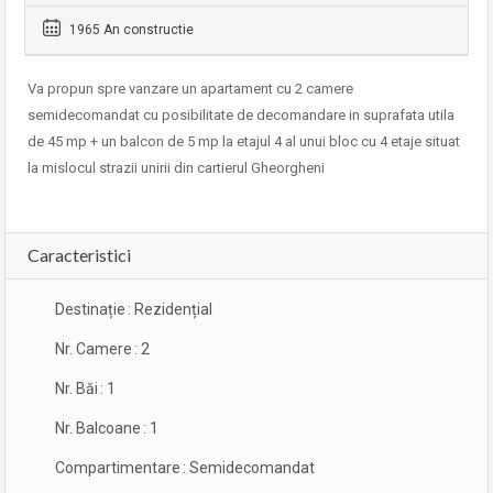
1965 An constructie
Va propun spre vanzare un apartament cu 2 camere
semidecomandat cu posibilitate de decomandare in suprafata utila
de 45 mp + un balcon de 5 mp la etajul 4 al unui bloc cu 4 etaje situat
la mislocul strazii unirii din cartierul Gheorgheni
Caracteristici
Destinație
:
Rezidențial
Nr. Camere
:
2
Nr. Băi
:
1
Nr. Balcoane
:
1
Compartimentare
:
Semidecomandat