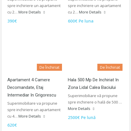
spre inchiriere un apartament
spre inchiriere un apartament
cu 2…
More Details
cu 2…
More Details
390€
600€ Pe luna
De Închiriat
De Închiriat
Apartament 4 Camere
Hala 500 Mp De Inchiriat In
Decomandate, Etaj
Zona Lidal Calea Baciului
Intermediar In Grigorescu
Superimobiliare vă propune
spre inchiriere o hală de 500 …
Superimobiliare va propune
More Details
spre inchiriere un apartament
cu 4…
More Details
2500€ Pe lună
620€