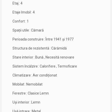
Etaj
:
4
Etaje Imobil
:
4
Confort
:
1
Spații utile
:
Cămară
Perioada construire
:
Între 1941 și 1977
Structura de rezistentă
:
Cărămidă
Stare interior
:
Bună
,
Necesită renovare
Sistem încălzire
:
Calorifere
,
Termoficare
Climatizare
:
Aer condiționat
Mobilat
:
Nemobilat
Ferestre
:
Clasice Lemn
Uși interior
:
Lemn
Ușă intrare
:
Metal