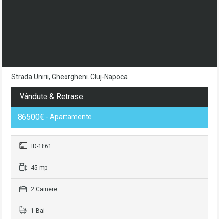
Strada Unirii, Gheorgheni, Cluj-Napoca
Vândute & Retrase
86500€
- Apartamente
ID-1861
45 mp
2 Camere
1 Bai