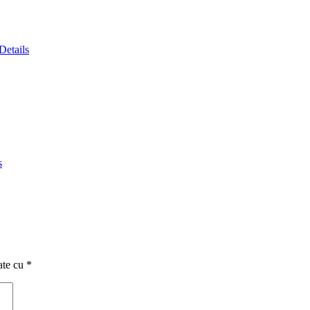
Details
s
ate cu
*