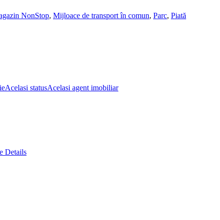
gazin NonStop
,
Mijloace de transport în comun
,
Parc
,
Piată
ie
Acelasi status
Acelasi agent imobiliar
 Details