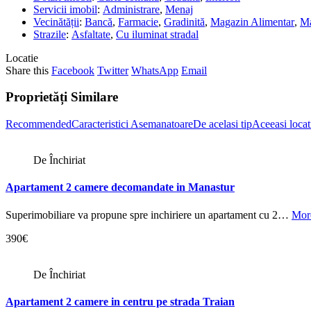
Servicii imobil
:
Administrare
,
Menaj
Vecinătății
:
Bancă
,
Farmacie
,
Gradinită
,
Magazin Alimentar
,
Ma
Strazile
:
Asfaltate
,
Cu iluminat stradal
Locatie
Share this
Facebook
Twitter
WhatsApp
Email
Proprietăți Similare
Recommended
Caracteristici Asemanatoare
De acelasi tip
Aceeasi locat
De Închiriat
Apartament 2 camere decomandate in Manastur
Superimobiliare va propune spre inchiriere un apartament cu 2…
More
390€
De Închiriat
Apartament 2 camere in centru pe strada Traian