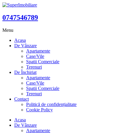
0747546789
Menu
Acasa
De Vânzare
Apartamente
Case/Vile
Spatii Comerciale
Terenuri
De Închiriat
Apartamente
Case/Vile
Spatii Comerciale
Terenuri
Contact
Politică de confidențialitate
Cookie Policy
Acasa
De Vânzare
Apartamente