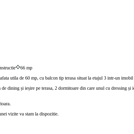
structie
66 mp
utila de 60 mp, cu balcon tip terasa situat la etajul 3 intr-un imobil c
 dining și ieșire pe terasa, 2 dormitoare din care unul cu dressing și i
rioara.
ei vizite va stam la dispozitie.