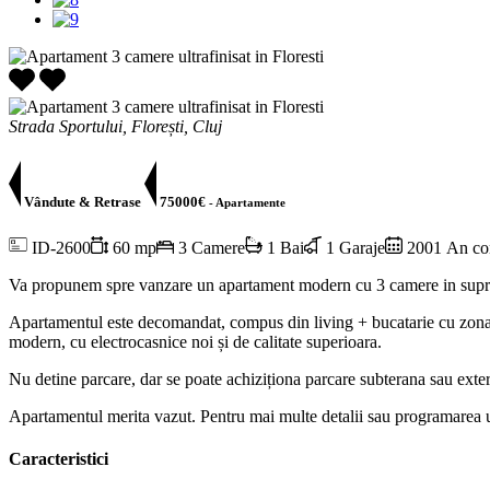
Strada Sportului, Florești, Cluj
Vândute & Retrase
75000€
- Apartamente
ID-2600
60 mp
3 Camere
1 Bai
1 Garaje
2001 An con
Va propunem spre vanzare un apartament modern cu 3 camere in suprafata 
Apartamentul este decomandat, compus din living + bucatarie cu zona de
modern, cu electrocasnice noi și de calitate superioara.
Nu detine parcare, dar se poate achiziționa parcare subterana sau exte
Apartamentul merita vazut. Pentru mai multe detalii sau programarea un
Caracteristici