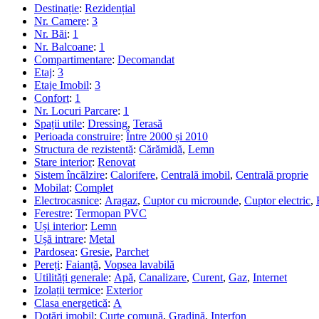
Destinație
:
Rezidențial
Nr. Camere
:
3
Nr. Băi
:
1
Nr. Balcoane
:
1
Compartimentare
:
Decomandat
Etaj
:
3
Etaje Imobil
:
3
Confort
:
1
Nr. Locuri Parcare
:
1
Spații utile
:
Dressing
,
Terasă
Perioada construire
:
Între 2000 și 2010
Structura de rezistentă
:
Cărămidă
,
Lemn
Stare interior
:
Renovat
Sistem încălzire
:
Calorifere
,
Centrală imobil
,
Centrală proprie
Mobilat
:
Complet
Electrocasnice
:
Aragaz
,
Cuptor cu microunde
,
Cuptor electric
,
Ferestre
:
Termopan PVC
Uși interior
:
Lemn
Ușă intrare
:
Metal
Pardosea
:
Gresie
,
Parchet
Pereți
:
Faianță
,
Vopsea lavabilă
Utilități generale
:
Apă
,
Canalizare
,
Curent
,
Gaz
,
Internet
Izolații termice
:
Exterior
Clasa energetică
:
A
Dotări imobil
:
Curte comună
,
Gradină
,
Interfon