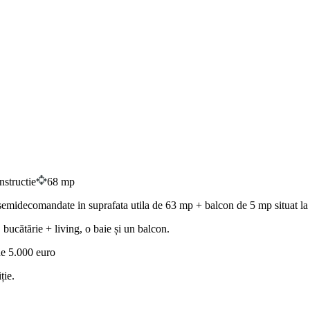
structie
68 mp
idecomandate in suprafata utila de 63 mp + balcon de 5 mp situat la eta
ucătărie + living, o baie și un balcon.
de 5.000 euro
ție.