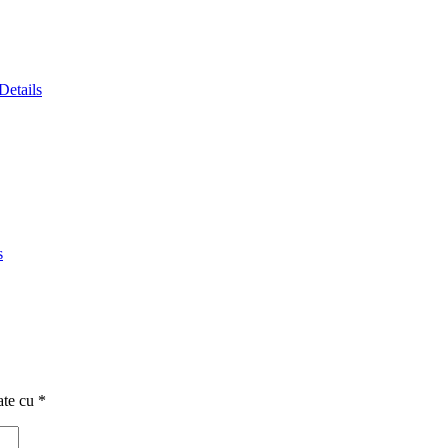
Details
s
ate cu
*