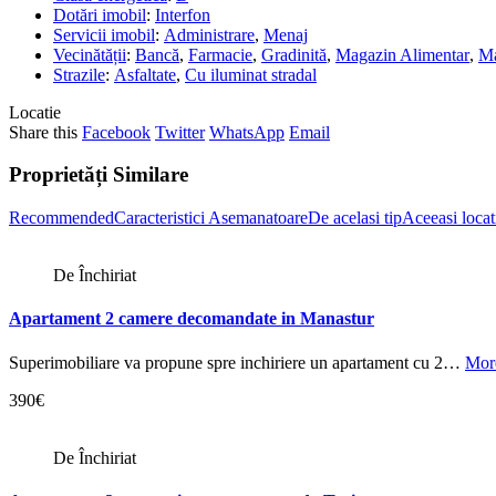
Dotări imobil
:
Interfon
Servicii imobil
:
Administrare
,
Menaj
Vecinătății
:
Bancă
,
Farmacie
,
Gradinită
,
Magazin Alimentar
,
Ma
Strazile
:
Asfaltate
,
Cu iluminat stradal
Locatie
Share this
Facebook
Twitter
WhatsApp
Email
Proprietăți Similare
Recommended
Caracteristici Asemanatoare
De acelasi tip
Aceeasi locat
De Închiriat
Apartament 2 camere decomandate in Manastur
Superimobiliare va propune spre inchiriere un apartament cu 2…
More
390€
De Închiriat