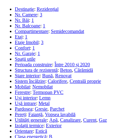
Destinație
:
Rezidențial
Nr. Camere
:
3
Nr. Băi
:
1
Nr. Balcoane
:
1
Compartimentare
:
Semidecomandat
Etaj
:
1
Etaje Imobil
:
3
Confort
:
1
Nr. Garaje
:
1
Spații utile
Perioada construire
:
Între 2010 și 2020
Structura de rezistentă
:
Beton
,
Cărămidă
Stare interior
:
Bună
,
Renovat
Sistem încălzire
:
Calorifere
,
Centrală proprie
Mobilat
:
Nemobilat
Ferestre
:
Termopan PVC
Uși interior
:
Lemn
Ușă intrare
:
Metal
Pardosea
:
Gresie
,
Parchet
Pereți
:
Faianță
,
Vopsea lavabilă
Utilități generale
:
Apă
,
Canalizare
,
Curent
,
Gaz
Izolații termice
:
Exterior
Orientare
:
Estică
Clasa energetică
:
B