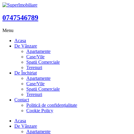
0747546789
Menu
Acasa
De Vânzare
Apartamente
Case/Vile
Spatii Comerciale
Terenuri
De Închiriat
Apartamente
Case/Vile
Spatii Comerciale
Terenuri
Contact
Politică de confidențialitate
Cookie Policy
Acasa
De Vânzare
Apartamente