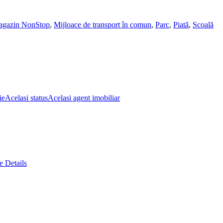
gazin NonStop
,
Mijloace de transport în comun
,
Parc
,
Piată
,
Scoală
ie
Acelasi status
Acelasi agent imobiliar
 Details