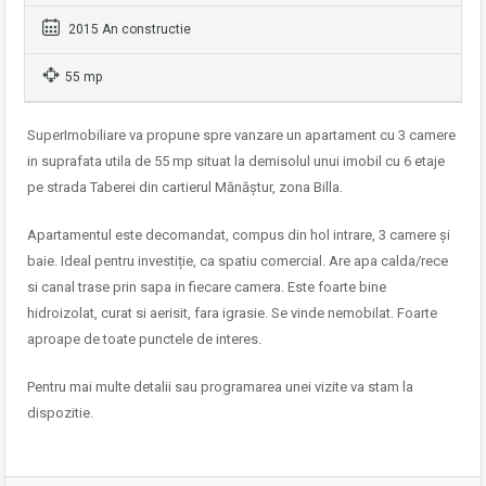
2015 An constructie
55 mp
SuperImobiliare va propune spre vanzare un apartament cu 3 camere
in suprafata utila de 55 mp situat la demisolul unui imobil cu 6 etaje
pe strada Taberei din cartierul Mănăștur, zona Billa.
Apartamentul este decomandat, compus din hol intrare, 3 camere și
baie. Ideal pentru investiție, ca spatiu comercial. Are apa calda/rece
si canal trase prin sapa in fiecare camera. Este foarte bine
hidroizolat, curat si aerisit, fara igrasie. Se vinde nemobilat. Foarte
aproape de toate punctele de interes.
Pentru mai multe detalii sau programarea unei vizite va stam la
dispozitie.