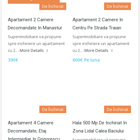
De Închiriat
De Închiriat
Apartament 2 Camere
Apartament 2 Camere In
Decomandate In Manastur
Centru Pe Strada Traian
Superimobiliare va propune
SuperImobiliare va propune
spre inchiriere un apartament
spre inchiriere un apartament
cu 2…
More Details
cu 2…
More Details
390€
600€ Pe luna
De Închiriat
De Închiriat
Apartament 4 Camere
Hala 500 Mp De Inchiriat In
Decomandate, Etaj
Zona Lidal Calea Baciului
Intermediar In Grigorescu
Superimobiliare vă propune