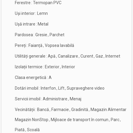
Ferestre
:
Termopan PVC
Uși interior
:
Lemn
Ușă intrare
:
Metal
Pardosea
:
Gresie
,
Parchet
Pereți
:
Faianță
,
Vopsea lavabilă
Utilități generale
:
Apă
,
Canalizare
,
Curent
,
Gaz
,
Internet
Izolații termice
:
Exterior
,
Interior
Clasa energetică
:
A
Dotări imobil
:
Interfon
,
Lift
,
Supraveghere video
Servicii imobil
:
Administrare
,
Menaj
Vecinătății
:
Bancă
,
Farmacie
,
Gradinită
,
Magazin Alimentar
,
Magazin NonStop
,
Mijloace de transport în comun
,
Parc
,
Piată
,
Scoală