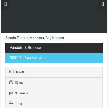
Strada Taberei, Mănăștur, Cluj-Napoca
Vândute & Retrase
75000€
- Apartamente
ID-4908
55 mp
3 Camere
1 Bai