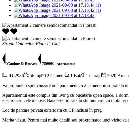
Strada Catanelor, Florești, Cluj
Vândute & Retrase
78000€
- Apartamente
ID-2986
56 mp
2 Camere
1 Bai
1 Garaje
2020 An con
Va propunem spre vanzare un apartament cu 2 camere, in suprafata utila
Apartamentul este compus din living cu bucătărie open space, 1 dormit
electrocasnicele incluse. Baia este finisata în stil modern, cu mobilier 
Loc de parcare privata exterioara cu CF inclusă în preț.
Merita văzut. Pentru mai multe detalii sau programarea unei vizite va s