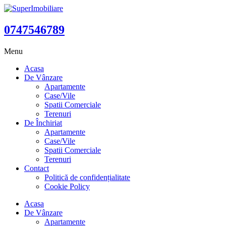
0747546789
Menu
Acasa
De Vânzare
Apartamente
Case/Vile
Spatii Comerciale
Terenuri
De Închiriat
Apartamente
Case/Vile
Spatii Comerciale
Terenuri
Contact
Politică de confidențialitate
Cookie Policy
Acasa
De Vânzare
Apartamente