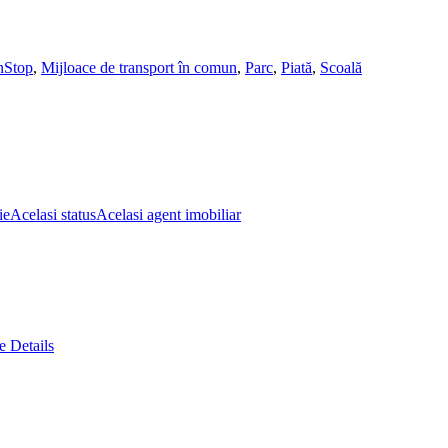
nStop
,
Mijloace de transport în comun
,
Parc
,
Piată
,
Scoală
ie
Acelasi status
Acelasi agent imobiliar
 Details