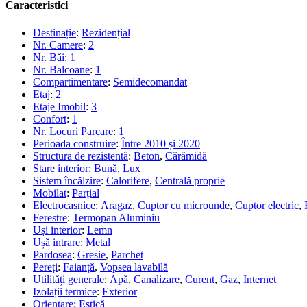
Caracteristici
Destinație
:
Rezidențial
Nr. Camere
:
2
Nr. Băi
:
1
Nr. Balcoane
:
1
Compartimentare
:
Semidecomandat
Etaj
:
2
Etaje Imobil
:
3
Confort
:
1
Nr. Locuri Parcare
:
1
Perioada construire
:
Între 2010 și 2020
Structura de rezistentă
:
Beton
,
Cărămidă
Stare interior
:
Bună
,
Lux
Sistem încălzire
:
Calorifere
,
Centrală proprie
Mobilat
:
Parțial
Electrocasnice
:
Aragaz
,
Cuptor cu microunde
,
Cuptor electric
,
Ferestre
:
Termopan Aluminiu
Uși interior
:
Lemn
Ușă intrare
:
Metal
Pardosea
:
Gresie
,
Parchet
Pereți
:
Faianță
,
Vopsea lavabilă
Utilități generale
:
Apă
,
Canalizare
,
Curent
,
Gaz
,
Internet
Izolații termice
:
Exterior
Orientare
:
Estică