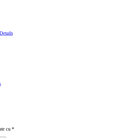
Details
s
ate cu
*