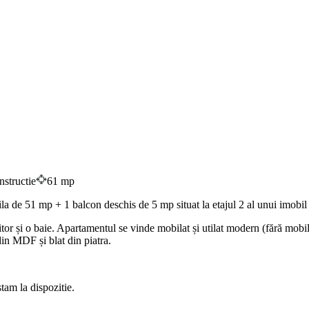
structie
61 mp
 de 51 mp + 1 balcon deschis de 5 mp situat la etajul 2 al unui imobil c
or și o baie. Apartamentul se vinde mobilat și utilat modern (fără mobi
din MDF și blat din piatra.
tam la dispozitie.