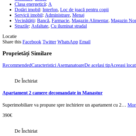
Clasa energetică
:
A
Dotări imobil
:
Interfon
,
Loc de joacă pentru copii
Servicii imobil
:
Administrare
,
Menaj
Vecinătății
:
Bancă
,
Farmacie
,
Magazin Alimentar
,
Magazin No
Strazile
:
Asfaltate
,
Cu iluminat stradal
Locatie
Share this
Facebook
Twitter
WhatsApp
Email
Proprietăți Similare
Recommended
Caracteristici Asemanatoare
De acelasi tip
Aceeasi locat
De Închiriat
Apartament 2 camere decomandate in Manastur
Superimobiliare va propune spre inchiriere un apartament cu 2…
More
390€
De Închiriat