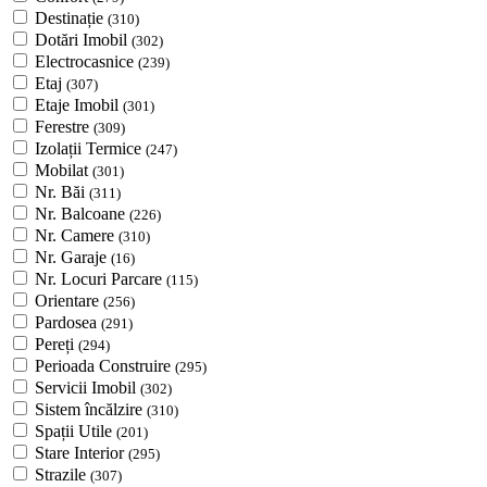
Destinație
(310)
Dotări Imobil
(302)
Electrocasnice
(239)
Etaj
(307)
Etaje Imobil
(301)
Ferestre
(309)
Izolații Termice
(247)
Mobilat
(301)
Nr. Băi
(311)
Nr. Balcoane
(226)
Nr. Camere
(310)
Nr. Garaje
(16)
Nr. Locuri Parcare
(115)
Orientare
(256)
Pardosea
(291)
Pereți
(294)
Perioada Construire
(295)
Servicii Imobil
(302)
Sistem încălzire
(310)
Spații Utile
(201)
Stare Interior
(295)
Strazile
(307)