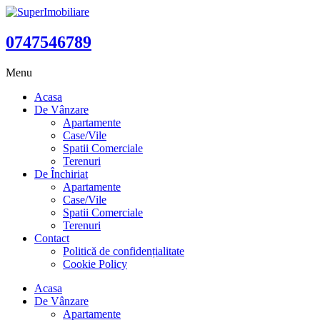
0747546789
Menu
Acasa
De Vânzare
Apartamente
Case/Vile
Spatii Comerciale
Terenuri
De Închiriat
Apartamente
Case/Vile
Spatii Comerciale
Terenuri
Contact
Politică de confidențialitate
Cookie Policy
Acasa
De Vânzare
Apartamente