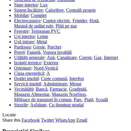
Stare interior
:
Lux
Sistem încălzire
:
Calorifere
,
Centrală proprie
Mobilat
:
Complet
Electrocasnice
:
Cuptor electric
,
Frigider
,
Hotă
,
Masină de spălat rufe
,
Plită pe gaz
Ferestre
:
Termopan PVC
Uși interior
:
Lemn
Ușă intrare
:
Metal
Pardosea
:
Gresie
,
Parchet
Pereți
:
Faianță
,
Vopsea lavabilă
Utilități generale
:
Apă
,
Canalizare
,
Curent
,
Gaz
,
Internet
Izolații termice
:
Exterior
Orientare
:
Nord-Vestică
Clasa energetică
:
A
Dotări imobil
:
Curte comună
,
Interfon
Servicii imobil
:
Administrare
,
Menaj
Vecinătății
:
Bancă
,
Farmacie
,
Gradinită
,
Magazin Alimentar
,
Magazin NonStop
,
Mijloace de transport în comun
,
Parc
,
Piată
,
Scoală
Strazile
:
Asfaltate
,
Cu iluminat stradal
Locatie
Share this
Facebook
Twitter
WhatsApp
Email