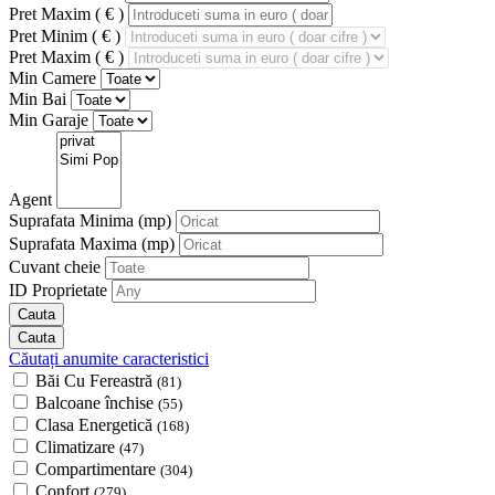
Pret Maxim ( € )
Pret Minim ( € )
Pret Maxim ( € )
Min Camere
Min Bai
Min Garaje
Agent
Suprafata Minima
(mp)
Suprafata Maxima
(mp)
Cuvant cheie
ID Proprietate
Căutați anumite caracteristici
Băi Cu Fereastră
(81)
Balcoane închise
(55)
Clasa Energetică
(168)
Climatizare
(47)
Compartimentare
(304)
Confort
(279)