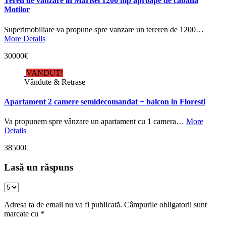
Teren de vanzare in Marisel 1200 mp aproape de cabana
Motilor
Superimobiliare va propune spre vanzare un tereren de 1200…
More Details
30000€
VANDUT!
Vândute & Retrase
Apartament 2 camere semidecomandat + balcon in Floresti
Va propunem spre vânzare un apartament cu 1 camera…
More
Details
38500€
Lasă un răspuns
Adresa ta de email nu va fi publicată.
Câmpurile obligatorii sunt
marcate cu
*