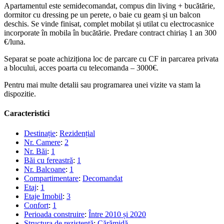
Apartamentul este semidecomandat, compus din living + bucătărie,
dormitor cu dressing pe un perete, o baie cu geam și un balcon
deschis. Se vinde finisat, complet mobilat și utilat cu electrocasnice
incorporate în mobila în bucătărie. Predare contract chiriaș 1 an 300
€/luna.
Separat se poate achiziționa loc de parcare cu CF in parcarea privata
a blocului, acces poarta cu telecomanda – 3000€.
Pentru mai multe detalii sau programarea unei vizite va stam la
dispozitie.
Caracteristici
Destinație
:
Rezidențial
Nr. Camere
:
2
Nr. Băi
:
1
Băi cu fereastră
:
1
Nr. Balcoane
:
1
Compartimentare
:
Decomandat
Etaj
:
1
Etaje Imobil
:
3
Confort
:
1
Perioada construire
:
Între 2010 și 2020
Structura de rezistentă
:
Cărămidă