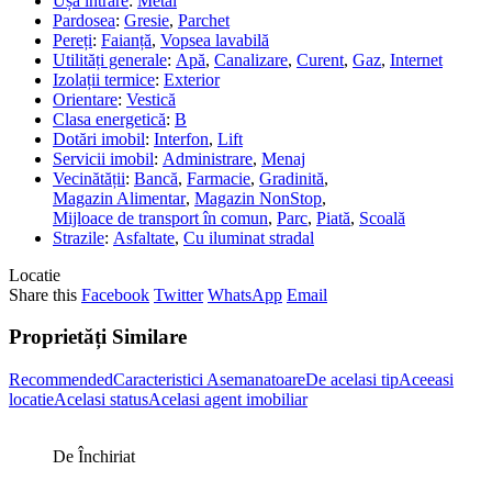
Ușă intrare
:
Metal
Pardosea
:
Gresie
,
Parchet
Pereți
:
Faianță
,
Vopsea lavabilă
Utilități generale
:
Apă
,
Canalizare
,
Curent
,
Gaz
,
Internet
Izolații termice
:
Exterior
Orientare
:
Vestică
Clasa energetică
:
B
Dotări imobil
:
Interfon
,
Lift
Servicii imobil
:
Administrare
,
Menaj
Vecinătății
:
Bancă
,
Farmacie
,
Gradinită
,
Magazin Alimentar
,
Magazin NonStop
,
Mijloace de transport în comun
,
Parc
,
Piată
,
Scoală
Strazile
:
Asfaltate
,
Cu iluminat stradal
Locatie
Share this
Facebook
Twitter
WhatsApp
Email
Proprietăți Similare
Recommended
Caracteristici Asemanatoare
De acelasi tip
Aceeasi
locatie
Acelasi status
Acelasi agent imobiliar
De Închiriat