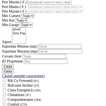
Pret Maxim ( € )
Pret Minim ( € )
Pret Maxim ( € )
Min Camere
Min Bai
Min Garaje
Agent
Suprafata Minima
(mp)
Suprafata Maxima
(mp)
Cuvant cheie
ID Proprietate
Căutați anumite caracteristici
Băi Cu Fereastră
(81)
Balcoane închise
(55)
Clasa Energetică
(168)
Climatizare
(47)
Compartimentare
(304)
Confort
(279)