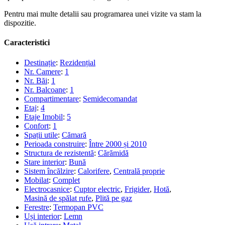
Pentru mai multe detalii sau programarea unei vizite va stam la
dispozitie.
Caracteristici
Destinație
:
Rezidențial
Nr. Camere
:
1
Nr. Băi
:
1
Nr. Balcoane
:
1
Compartimentare
:
Semidecomandat
Etaj
:
4
Etaje Imobil
:
5
Confort
:
1
Spații utile
:
Cămară
Perioada construire
:
Între 2000 și 2010
Structura de rezistentă
:
Cărămidă
Stare interior
:
Bună
Sistem încălzire
:
Calorifere
,
Centrală proprie
Mobilat
:
Complet
Electrocasnice
:
Cuptor electric
,
Frigider
,
Hotă
,
Masină de spălat rufe
,
Plită pe gaz
Ferestre
:
Termopan PVC
Uși interior
:
Lemn