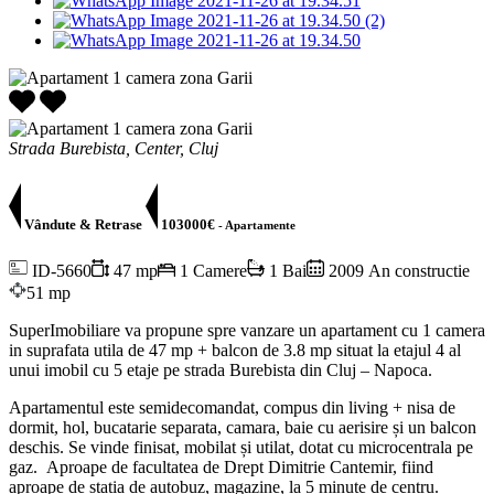
Strada Burebista, Center, Cluj
Vândute & Retrase
103000€
- Apartamente
ID-5660
47 mp
1 Camere
1 Bai
2009 An constructie
51 mp
SuperImobiliare va propune spre vanzare un apartament cu 1 camera
in suprafata utila de 47 mp + balcon de 3.8 mp situat la etajul 4 al
unui imobil cu 5 etaje pe strada Burebista din Cluj – Napoca.
Apartamentul este semidecomandat, compus din living + nisa de
dormit, hol, bucatarie separata, camara, baie cu aerisire și un balcon
deschis. Se vinde finisat, mobilat și utilat, dotat cu microcentrala pe
gaz. Aproape de facultatea de Drept Dimitrie Cantemir, fiind
aproape de statia de autobuz, magazine, la 5 minute de centru.