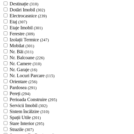
Destinație
(310)
Dotări Imobil
(302)
Electrocasnice
(239)
Etaj
(307)
Etaje Imobil
(301)
Ferestre
(309)
Izolații Termice
(247)
Mobilat
(301)
Nr. Băi
(311)
Nr. Balcoane
(226)
Nr. Camere
(310)
Nr. Garaje
(16)
Nr. Locuri Parcare
(115)
Orientare
(256)
Pardosea
(291)
Pereți
(294)
Perioada Construire
(295)
Servicii Imobil
(302)
Sistem încălzire
(310)
Spații Utile
(201)
Stare Interior
(295)
Strazile
(307)