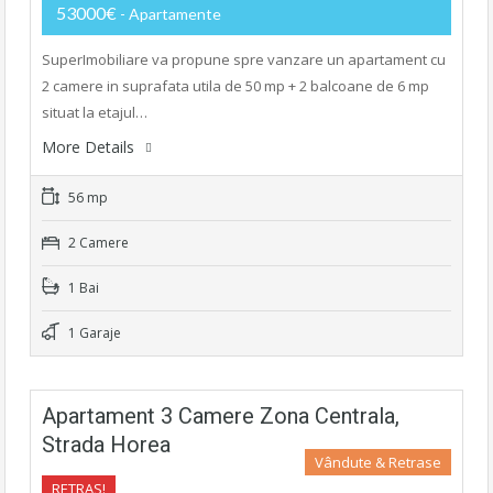
53000€
- Apartamente
SuperImobiliare va propune spre vanzare un apartament cu
2 camere in suprafata utila de 50 mp + 2 balcoane de 6 mp
situat la etajul…
More Details
56 mp
2 Camere
1 Bai
1 Garaje
Apartament 3 Camere Zona Centrala,
Strada Horea
Vândute & Retrase
RETRAS!