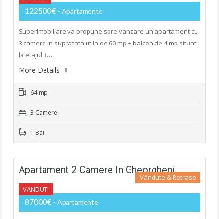
122500€
- Apartamente
SuperImobiliare va propune spre vanzare un apartament cu
3 camere in suprafata utila de 60 mp + balcon de 4 mp situat
la etajul 3…
More Details
64 mp
3 Camere
1 Bai
Apartament 2 Camere In Gheorgheni
Vândute & Retrase
VANDUT!
87000€
- Apartamente