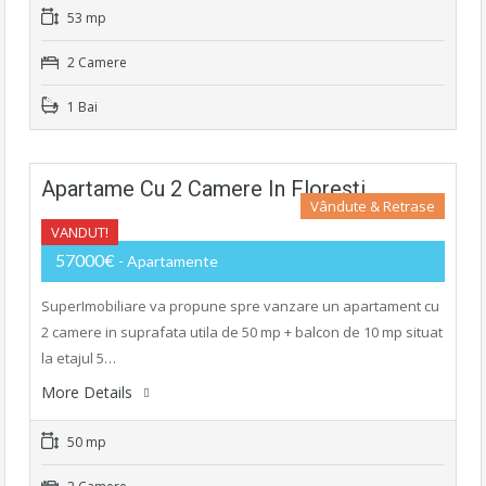
53 mp
2 Camere
1 Bai
Apartame Cu 2 Camere In Floresti
Vândute & Retrase
VANDUT!
57000€
- Apartamente
SuperImobiliare va propune spre vanzare un apartament cu
2 camere in suprafata utila de 50 mp + balcon de 10 mp situat
la etajul 5…
More Details
50 mp