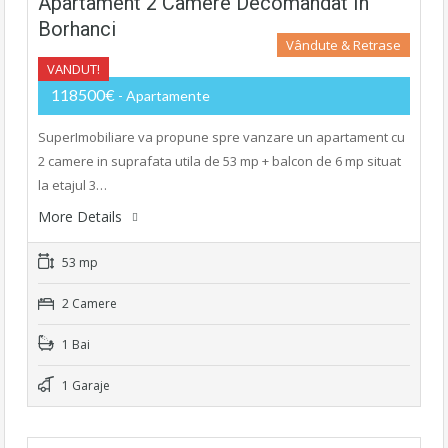
Apartament 2 Camere Decomandat In
Borhanci
Vândute & Retrase
VANDUT!
118500€
- Apartamente
SuperImobiliare va propune spre vanzare un apartament cu
2 camere in suprafata utila de 53 mp + balcon de 6 mp situat
la etajul 3…
More Details
53 mp
2 Camere
1 Bai
1 Garaje