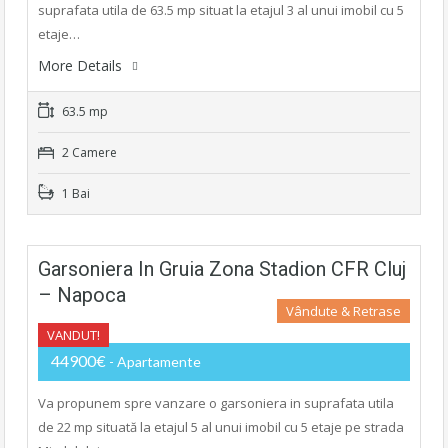
suprafata utila de 63.5 mp situat la etajul 3 al unui imobil cu 5
etaje…
More Details
63.5 mp
2 Camere
1 Bai
Garsoniera In Gruia Zona Stadion CFR Cluj
– Napoca
Vândute & Retrase
VANDUT!
44900€
- Apartamente
Va propunem spre vanzare o garsoniera in suprafata utila
de 22 mp situată la etajul 5 al unui imobil cu 5 etaje pe strada