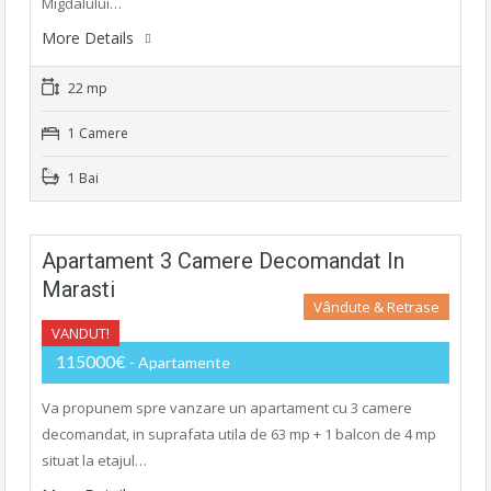
Migdalului…
More Details
22 mp
1 Camere
1 Bai
Apartament 3 Camere Decomandat In
Marasti
Vândute & Retrase
VANDUT!
115000€
- Apartamente
Va propunem spre vanzare un apartament cu 3 camere
decomandat, in suprafata utila de 63 mp + 1 balcon de 4 mp
situat la etajul…