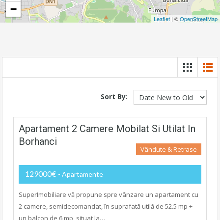
−
Leaflet
| ©
OpenStreetMap
Sort By:
Apartament 2 Camere Mobilat Si Utilat In
Borhanci
Vândute & Retrase
129000€
- Apartamente
SuperImobiliare vă propune spre vânzare un apartament cu
2 camere, semidecomandat, în suprafată utilă de 52.5 mp +
un balcon de 6 mp, situat la…