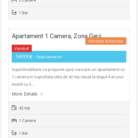
2 Camere
1 Bai
Apartament 1 Camera, Zona Garii
Vândute & Retrase
Vandut!
58000€
- Apartamente
SuperImobiliare va propune spre vanzare un apartament cu
1 camera in suprafata utila de 42 mp situat la etajul 4 al unui
imobil cu 5…
More Details
42 mp
1 Camere
1 Bai