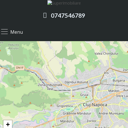
0747546789
Menu
+