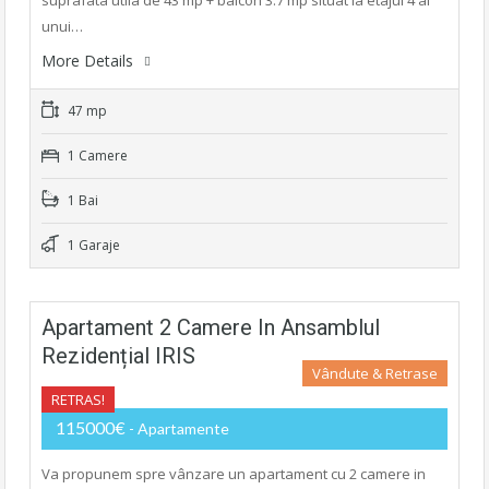
suprafata utila de 43 mp + balcon 3.7 mp situat la etajul 4 al
unui…
More Details
47 mp
1 Camere
1 Bai
1 Garaje
Apartament 2 Camere In Ansamblul
Rezidențial IRIS
Vândute & Retrase
RETRAS!
115000€
- Apartamente
Va propunem spre vânzare un apartament cu 2 camere in