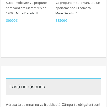
Superimobiliare va propune
Va propunem spre vânzare un
spre vanzare un tereren de
apartament cu 1 camera…
1200…
More Details
More Details
30000€
38500€
Lasă un răspuns
Adresa ta de email nu va fi publicată.
Câmpurile obligatorii sunt