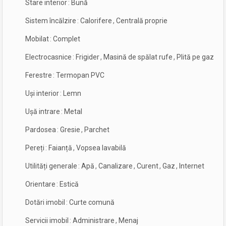
Stare interior
:
Bună
Sistem încălzire
:
Calorifere
,
Centrală proprie
Mobilat
:
Complet
Electrocasnice
:
Frigider
,
Masină de spălat rufe
,
Plită pe gaz
Ferestre
:
Termopan PVC
Uși interior
:
Lemn
Ușă intrare
:
Metal
Pardosea
:
Gresie
,
Parchet
Pereți
:
Faianță
,
Vopsea lavabilă
Utilități generale
:
Apă
,
Canalizare
,
Curent
,
Gaz
,
Internet
Orientare
:
Estică
Dotări imobil
:
Curte comună
Servicii imobil
:
Administrare
,
Menaj