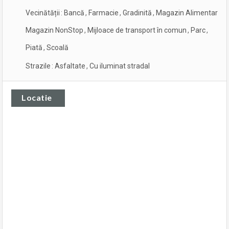
Vecinătății
:
Bancă
,
Farmacie
,
Gradinită
,
Magazin Alimentar
,
Magazin NonStop
,
Mijloace de transport în comun
,
Parc
,
Piată
,
Scoală
Strazile
:
Asfaltate
,
Cu iluminat stradal
Locatie