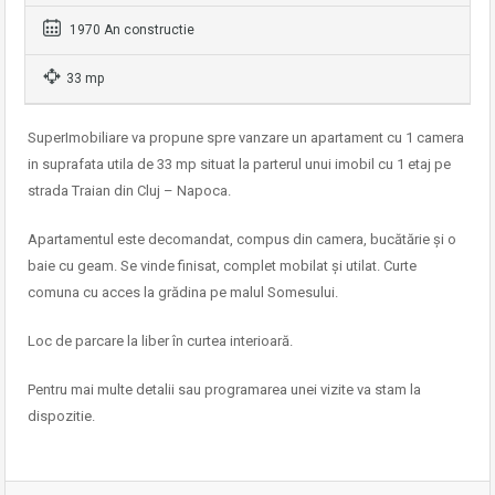
1970 An constructie
33 mp
SuperImobiliare va propune spre vanzare un apartament cu 1 camera
in suprafata utila de 33 mp situat la parterul unui imobil cu 1 etaj pe
strada Traian din Cluj – Napoca.
Apartamentul este decomandat, compus din camera, bucătărie și o
baie cu geam. Se vinde finisat, complet mobilat și utilat. Curte
comuna cu acces la grădina pe malul Somesului.
Loc de parcare la liber în curtea interioară.
Pentru mai multe detalii sau programarea unei vizite va stam la
dispozitie.