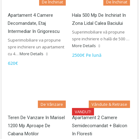
De Închiriat
De Închiriat
Apartament 4 Camere
Hala 500 Mp De Inchiriat In
Decomandate, Etaj
Zona Lidal Calea Baciului
Intermediar In Grigorescu
Superimobiliare vă propune
spre inchiriere o hală de 500 …
Superimobiliare va propune
More Details
spre inchiriere un apartament
cu 4…
More Details
2500€ Pe lună
620€
De Vânzare
Vândute & Retrase
VANDUT!
Teren De Vanzare In Marisel
Apartament 2 Camere
1200 Mp Aproape De
Semidecomandat + Balcon
Cabana Motilor
In Floresti