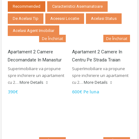
Recommended
Caracteristici Asemanatoare
De Acelasi Tip
Aceeasi Locatie
Acelasi Status
Acelasi Agent Imobiliar
De Închiriat
De Închiriat
Apartament 2 Camere
Apartament 2 Camere In
Decomandate In Manastur
Centru Pe Strada Traian
Superimobiliare va propune
SuperImobiliare va propune
spre inchiriere un apartament
spre inchiriere un apartament
cu 2…
More Details
cu 2…
More Details
390€
600€ Pe luna