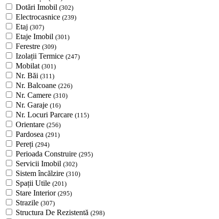
Dotări Imobil
(302)
Electrocasnice
(239)
Etaj
(307)
Etaje Imobil
(301)
Ferestre
(309)
Izolații Termice
(247)
Mobilat
(301)
Nr. Băi
(311)
Nr. Balcoane
(226)
Nr. Camere
(310)
Nr. Garaje
(16)
Nr. Locuri Parcare
(115)
Orientare
(256)
Pardosea
(291)
Pereți
(294)
Perioada Construire
(295)
Servicii Imobil
(302)
Sistem încălzire
(310)
Spații Utile
(201)
Stare Interior
(295)
Strazile
(307)
Structura De Rezistentă
(298)