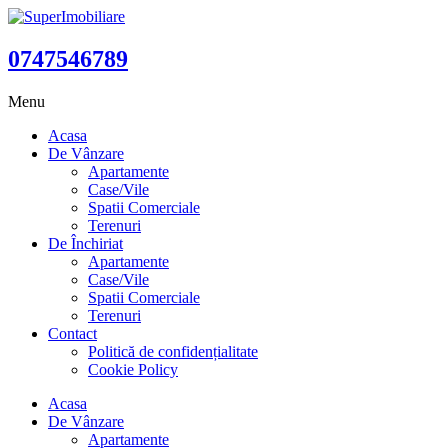
0747546789
Menu
Acasa
De Vânzare
Apartamente
Case/Vile
Spatii Comerciale
Terenuri
De Închiriat
Apartamente
Case/Vile
Spatii Comerciale
Terenuri
Contact
Politică de confidențialitate
Cookie Policy
Acasa
De Vânzare
Apartamente