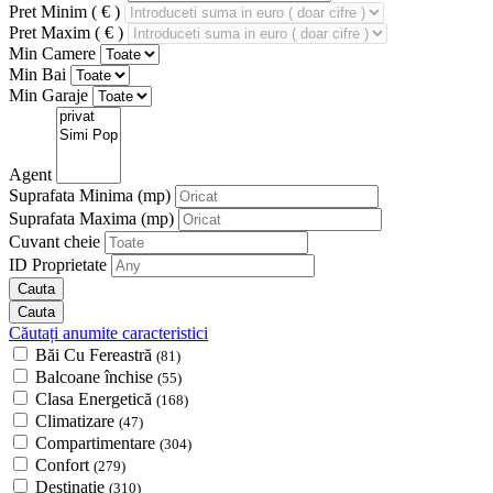
Pret Minim ( € )
Pret Maxim ( € )
Min Camere
Min Bai
Min Garaje
Agent
Suprafata Minima
(mp)
Suprafata Maxima
(mp)
Cuvant cheie
ID Proprietate
Căutați anumite caracteristici
Băi Cu Fereastră
(81)
Balcoane închise
(55)
Clasa Energetică
(168)
Climatizare
(47)
Compartimentare
(304)
Confort
(279)
Destinație
(310)