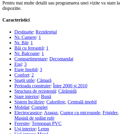
Pentru mai multe detalii sau programarea unei vizite va stam la
dispozitie.
Caracteristici
Destinație
:
Rezidențial
Nr. Camere
:
1
Nr. Băi
:
1
Băi cu fereastră
:
1
Nr. Balcoane
:
1
Compartimentare
:
Decomandat
Etaj
:
3
Etaje Imobil
:
3
Confort
:
2
Spații utile
:
Cămară
Perioada construire
:
Între 2000 și 2010
Structura de rezistentă
:
Cărămidă
Stare interior
:
Bună
Sistem încălzire
:
Calorifere
,
Centrală imobil
Mobilat
:
Complet
Electrocasnice
:
Aragaz
,
Cuptor cu microunde
,
Frigider
,
Masină de spălat rufe
Ferestre
:
Termopan PVC
Uși interior
:
Lemn