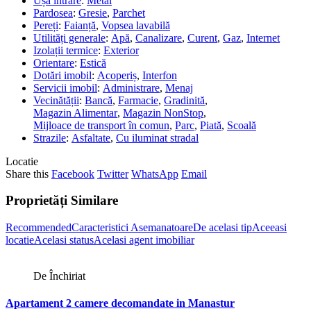
Ușă intrare
:
Metal
Pardosea
:
Gresie
,
Parchet
Pereți
:
Faianță
,
Vopsea lavabilă
Utilități generale
:
Apă
,
Canalizare
,
Curent
,
Gaz
,
Internet
Izolații termice
:
Exterior
Orientare
:
Estică
Dotări imobil
:
Acoperiș
,
Interfon
Servicii imobil
:
Administrare
,
Menaj
Vecinătății
:
Bancă
,
Farmacie
,
Gradinită
,
Magazin Alimentar
,
Magazin NonStop
,
Mijloace de transport în comun
,
Parc
,
Piată
,
Scoală
Strazile
:
Asfaltate
,
Cu iluminat stradal
Locatie
Share this
Facebook
Twitter
WhatsApp
Email
Proprietăți Similare
Recommended
Caracteristici Asemanatoare
De acelasi tip
Aceeasi
locatie
Acelasi status
Acelasi agent imobiliar
De Închiriat
Apartament 2 camere decomandate in Manastur