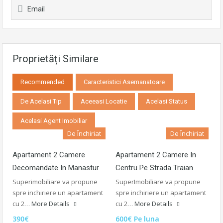
Email
Proprietăți Similare
Recommended
Caracteristici Asemanatoare
De Acelasi Tip
Aceeasi Locatie
Acelasi Status
Acelasi Agent Imobiliar
De Închiriat
De Închiriat
Apartament 2 Camere
Apartament 2 Camere In
Decomandate In Manastur
Centru Pe Strada Traian
Superimobiliare va propune
SuperImobiliare va propune
spre inchiriere un apartament
spre inchiriere un apartament
cu 2…
More Details
cu 2…
More Details
390€
600€ Pe luna