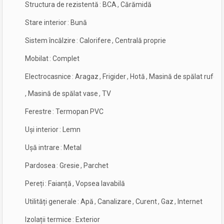
Structura de rezistentă
:
BCA
,
Cărămidă
Stare interior
:
Bună
Sistem încălzire
:
Calorifere
,
Centrală proprie
Mobilat
:
Complet
Electrocasnice
:
Aragaz
,
Frigider
,
Hotă
,
Masină de spălat rufe
,
Masină de spălat vase
,
TV
Ferestre
:
Termopan PVC
Uși interior
:
Lemn
Ușă intrare
:
Metal
Pardosea
:
Gresie
,
Parchet
Pereți
:
Faianță
,
Vopsea lavabilă
Utilități generale
:
Apă
,
Canalizare
,
Curent
,
Gaz
,
Internet
Izolații termice
:
Exterior