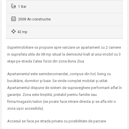
1 Bai
2008 An constructie
42 mp
SuperImobiliare va propune spre vanzare un apartament cu 2 camere
in suprafata utila de 38 mp situat la demisolul înalt al unui imobil cu 3
etaje pe strada Calea Turzii din zona Buna Ziua.
Apartamentul este semidecomandat, compus din hol, living cu
bucătărie, dormitor și baie. Se vinde complet mobilat și utilat.
Apartamentul dispune de sistem de supraveghere performant aflat în
garanție. Zona este liniștită, pretabil pentru familie sau
firma/magazin/salon (se poate face intrare directa și se afla intr-o
zona ușor accesibila).
Accesul se face pe strada privata cu posibilitate de parcare.