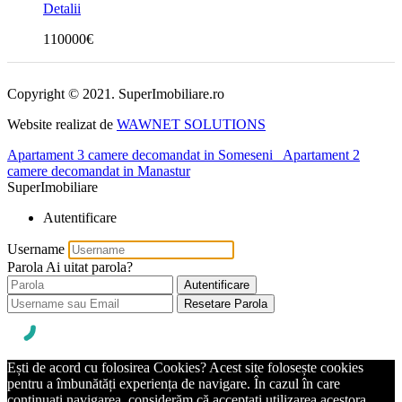
Detalii
110000€
Copyright © 2021. SuperImobiliare.ro
Website realizat de
WAWNET SOLUTIONS
Apartament 3 camere decomandat in Someseni
Apartament 2
camere decomandat in Manastur
SuperImobiliare
Autentificare
Username
Parola
Ai uitat parola?
Autentificare
Resetare Parola
Ești de acord cu folosirea Cookies? Acest site folosește cookies
pentru a îmbunătăți experiența de navigare. În cazul în care
continuați navigarea, considerăm că acceptați utilizarea acestora.