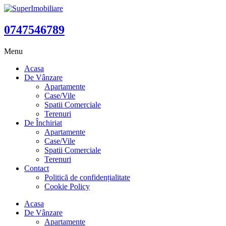
0747546789
Menu
Acasa
De Vânzare
Apartamente
Case/Vile
Spatii Comerciale
Terenuri
De Închiriat
Apartamente
Case/Vile
Spatii Comerciale
Terenuri
Contact
Politică de confidențialitate
Cookie Policy
Acasa
De Vânzare
Apartamente