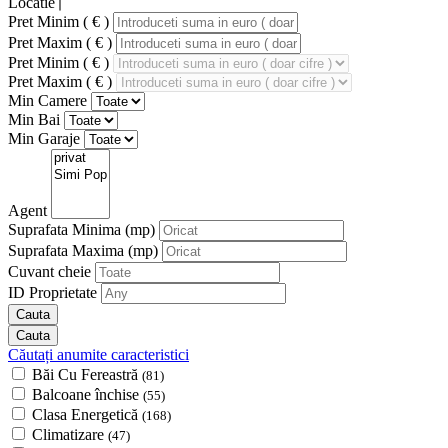
Locatie
Pret Minim ( € )
Pret Maxim ( € )
Pret Minim ( € )
Pret Maxim ( € )
Min Camere
Min Bai
Min Garaje
Agent
Suprafata Minima
(mp)
Suprafata Maxima
(mp)
Cuvant cheie
ID Proprietate
Căutați anumite caracteristici
Băi Cu Fereastră
(81)
Balcoane închise
(55)
Clasa Energetică
(168)
Climatizare
(47)