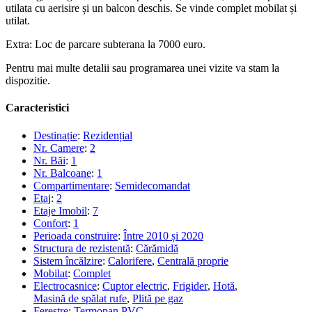
utilata cu aerisire și un balcon deschis. Se vinde complet mobilat și
utilat.
Extra: Loc de parcare subterana la 7000 euro.
Pentru mai multe detalii sau programarea unei vizite va stam la
dispozitie.
Caracteristici
Destinație
:
Rezidențial
Nr. Camere
:
2
Nr. Băi
:
1
Nr. Balcoane
:
1
Compartimentare
:
Semidecomandat
Etaj
:
2
Etaje Imobil
:
7
Confort
:
1
Perioada construire
:
Între 2010 și 2020
Structura de rezistentă
:
Cărămidă
Sistem încălzire
:
Calorifere
,
Centrală proprie
Mobilat
:
Complet
Electrocasnice
:
Cuptor electric
,
Frigider
,
Hotă
,
Masină de spălat rufe
,
Plită pe gaz
Ferestre
:
Termopan PVC