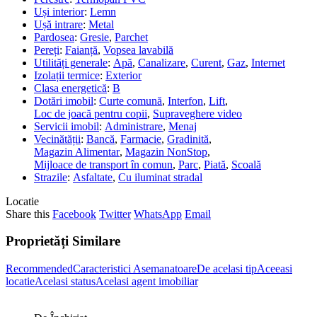
Uși interior
:
Lemn
Ușă intrare
:
Metal
Pardosea
:
Gresie
,
Parchet
Pereți
:
Faianță
,
Vopsea lavabilă
Utilități generale
:
Apă
,
Canalizare
,
Curent
,
Gaz
,
Internet
Izolații termice
:
Exterior
Clasa energetică
:
B
Dotări imobil
:
Curte comună
,
Interfon
,
Lift
,
Loc de joacă pentru copii
,
Supraveghere video
Servicii imobil
:
Administrare
,
Menaj
Vecinătății
:
Bancă
,
Farmacie
,
Gradinită
,
Magazin Alimentar
,
Magazin NonStop
,
Mijloace de transport în comun
,
Parc
,
Piată
,
Scoală
Strazile
:
Asfaltate
,
Cu iluminat stradal
Locatie
Share this
Facebook
Twitter
WhatsApp
Email
Proprietăți Similare
Recommended
Caracteristici Asemanatoare
De acelasi tip
Aceeasi
locatie
Acelasi status
Acelasi agent imobiliar