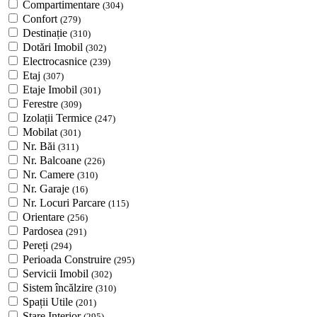
Compartimentare
(304)
Confort
(279)
Destinație
(310)
Dotări Imobil
(302)
Electrocasnice
(239)
Etaj
(307)
Etaje Imobil
(301)
Ferestre
(309)
Izolații Termice
(247)
Mobilat
(301)
Nr. Băi
(311)
Nr. Balcoane
(226)
Nr. Camere
(310)
Nr. Garaje
(16)
Nr. Locuri Parcare
(115)
Orientare
(256)
Pardosea
(291)
Pereți
(294)
Perioada Construire
(295)
Servicii Imobil
(302)
Sistem încălzire
(310)
Spații Utile
(201)
Stare Interior
(295)