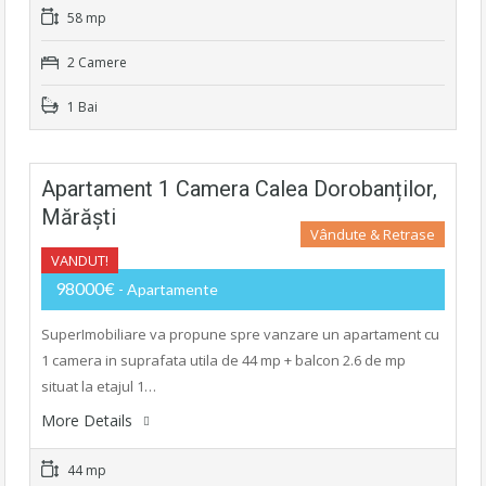
58 mp
2 Camere
1 Bai
Apartament 1 Camera Calea Dorobanților,
Mărăști
Vândute & Retrase
VANDUT!
98000€
- Apartamente
SuperImobiliare va propune spre vanzare un apartament cu
1 camera in suprafata utila de 44 mp + balcon 2.6 de mp
situat la etajul 1…
More Details
44 mp