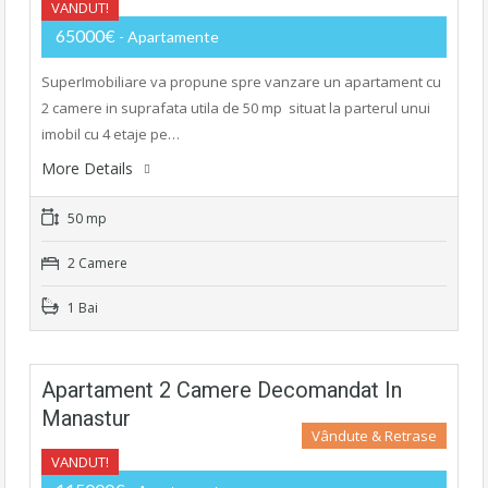
VANDUT!
65000€
- Apartamente
SuperImobiliare va propune spre vanzare un apartament cu
2 camere in suprafata utila de 50 mp situat la parterul unui
imobil cu 4 etaje pe…
More Details
50 mp
2 Camere
1 Bai
Apartament 2 Camere Decomandat In
Manastur
Vândute & Retrase
VANDUT!