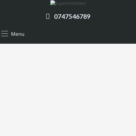
0747546789
Menu