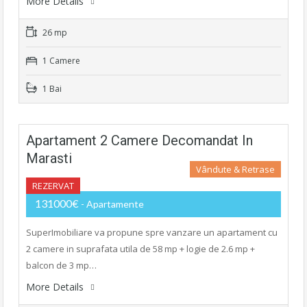
More Details
26 mp
1 Camere
1 Bai
Apartament 2 Camere Decomandat In
Marasti
Vândute & Retrase
REZERVAT
131000€
- Apartamente
SuperImobiliare va propune spre vanzare un apartament cu
2 camere in suprafata utila de 58 mp + logie de 2.6 mp +
balcon de 3 mp…
More Details