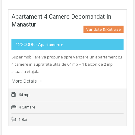
Apartament 4 Camere Decomandat In
Manastur
Vândute & Retrase
122000€
- Apartamente
SuperImobiliare va propune spre vanzare un apartament cu
4 camere in suprafata utila de 64 mp + 1 balcon de 2 mp
situat la etajul…
More Details
64 mp
4 Camere
1 Bai