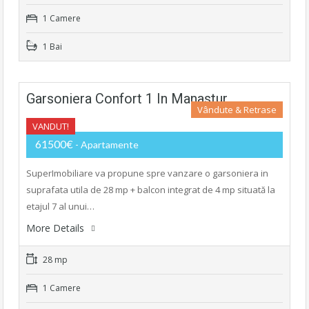
1 Camere
1 Bai
Garsoniera Confort 1 In Manastur
Vândute & Retrase
VANDUT!
61500€
- Apartamente
SuperImobiliare va propune spre vanzare o garsoniera in
suprafata utila de 28 mp + balcon integrat de 4 mp situată la
etajul 7 al unui…
More Details
28 mp
1 Camere