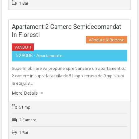
1 Bai
Apartament 2 Camere Semidecomandat
In Floresti
Vândute & Retrase
VANDUT!
52900€
- Apartamente
SuperImobiliare va propune spre vanzare un apartament cu
2 camere in suprafata utila de 51 mp + terasa de 9 mp situat
la etajul 3…
More Details
51 mp
2 Camere
1 Bai