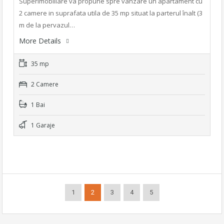
SuperImobiliare va propune spre vânzare un apartament cu
2 camere in suprafata utila de 35 mp situat la parterul înalt (3
m de la pervazul…
More Details
35 mp
2 Camere
1 Bai
1 Garaje
1
2
3
4
5