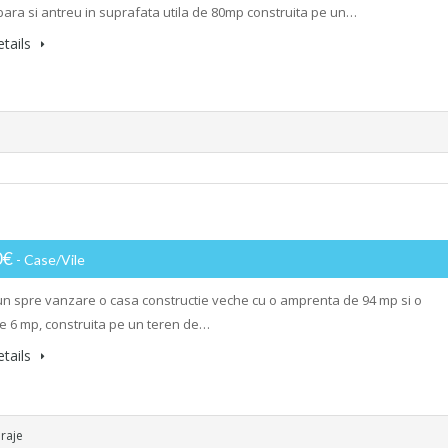
bara si antreu in suprafata utila de 80mp construita pe un…
tails
0€
- Case/Vile
n spre vanzare o casa constructie veche cu o amprenta de 94 mp si o
de 6 mp, construita pe un teren de…
tails
raje