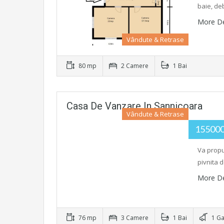
baie, de
More De
Vândute & Retrase
80 mp
2 Camere
1 Bai
Casa De Vanzare In Sannicoara
Vândute & Retrase
15500
Va propu
pivnita 
More De
76 mp
3 Camere
1 Bai
1 Ga