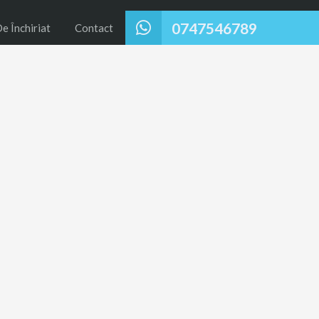
0747546789
e Închiriat
Contact