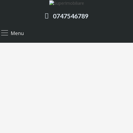
0747546789
Menu