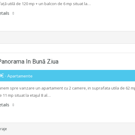
față utilă de 120 mp + un balcon de 6 mp situat la…
tails
Panorama In Bună Ziua
0€
- Apartamente
nem spre vanzare un apartament cu 2 camere, in suprafata utila de 62 m
 11 mp situat la etajul 8 al…
tails
raje