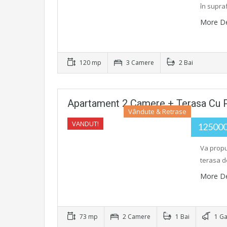
în supra
More De
120 mp
3 Camere
2 Bai
Apartament 2 Camere + Terasa Cu 
Vândute & Retrase
VANDUT!
12500
Va propu
terasa de
More De
73 mp
2 Camere
1 Bai
1 Ga