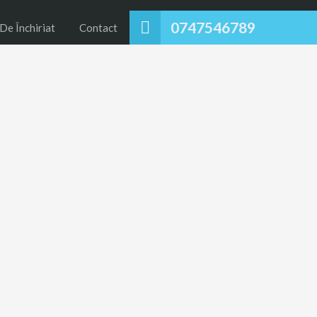
0747546789
De Închiriat
Contact