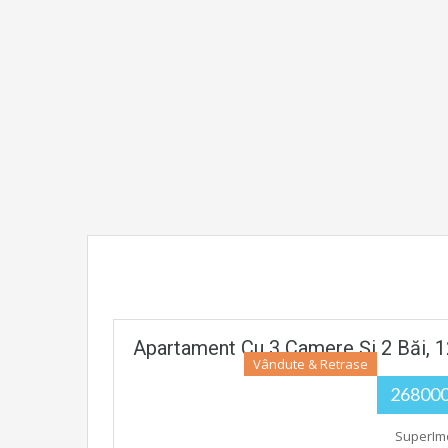
Apartament Cu 3 Camere Și 2 Băi, 1
Vândute & Retrase
26800
SuperIm