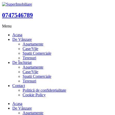
0747546789
Menu
Acasa
De Vânzare
Apartamente
Case/Vile
Spatii Comerciale
Terenuri
De Închiriat
Apartamente
Case/Vile
Spatii Comerciale
Terenuri
Contact
Politică de confidențialitate
Cookie Policy
Acasa
De Vânzare
Apartamente