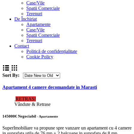
Case/Vile
Spatii Comerciale
Terenuri
De Închiriat
Apartamente
Case/Vile
Spatii Comerciale
Terenuri
Contact
Politică de confidențialitate
Cookie Policy
Sort By:
Apartament 4 camere decomandate in Marasti
RETRAS!
Vândute & Retrase
145000€ Negociabil
- Apartamente
SuperImobiliare va propune spre vanzare un apartament cu 4 camere
in suprafata utila de 76 mp + 2 balcoane in suprafata de 8 mp