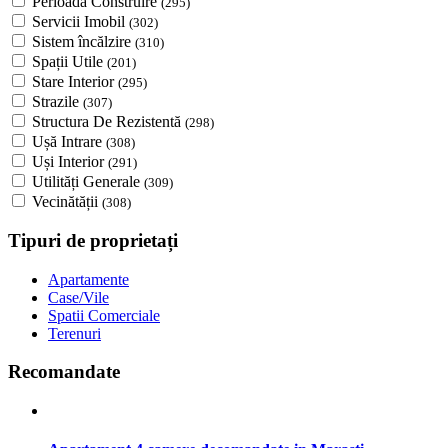
Perioada Construire
(295)
Servicii Imobil
(302)
Sistem încălzire
(310)
Spații Utile
(201)
Stare Interior
(295)
Strazile
(307)
Structura De Rezistentă
(298)
Ușă Intrare
(308)
Uși Interior
(291)
Utilități Generale
(309)
Vecinătății
(308)
Tipuri de proprietați
Apartamente
Case/Vile
Spatii Comerciale
Terenuri
Recomandate