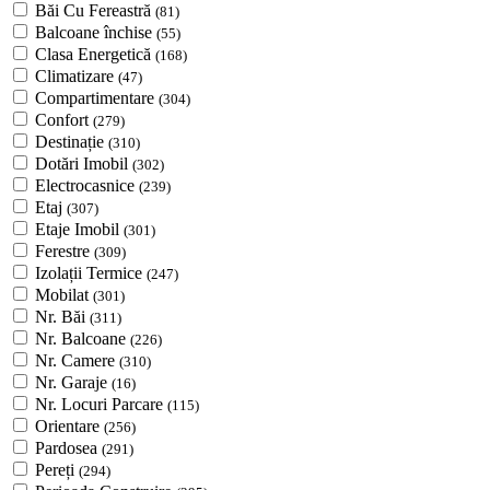
Băi Cu Fereastră
(81)
Balcoane închise
(55)
Clasa Energetică
(168)
Climatizare
(47)
Compartimentare
(304)
Confort
(279)
Destinație
(310)
Dotări Imobil
(302)
Electrocasnice
(239)
Etaj
(307)
Etaje Imobil
(301)
Ferestre
(309)
Izolații Termice
(247)
Mobilat
(301)
Nr. Băi
(311)
Nr. Balcoane
(226)
Nr. Camere
(310)
Nr. Garaje
(16)
Nr. Locuri Parcare
(115)
Orientare
(256)
Pardosea
(291)
Pereți
(294)