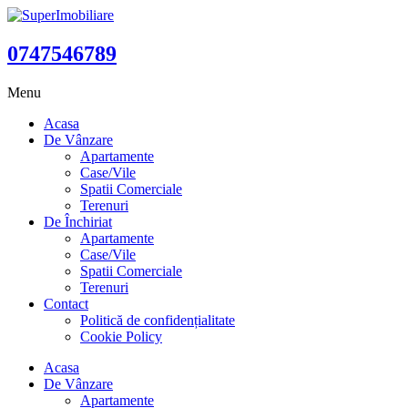
0747546789
Menu
Acasa
De Vânzare
Apartamente
Case/Vile
Spatii Comerciale
Terenuri
De Închiriat
Apartamente
Case/Vile
Spatii Comerciale
Terenuri
Contact
Politică de confidențialitate
Cookie Policy
Acasa
De Vânzare
Apartamente