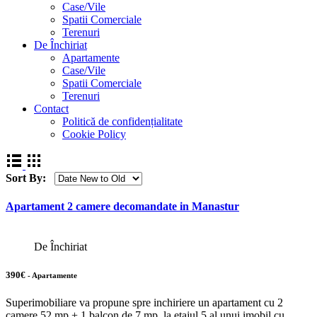
Case/Vile
Spatii Comerciale
Terenuri
De Închiriat
Apartamente
Case/Vile
Spatii Comerciale
Terenuri
Contact
Politică de confidențialitate
Cookie Policy
Sort By:
Apartament 2 camere decomandate in Manastur
De Închiriat
390€
- Apartamente
Superimobiliare va propune spre inchiriere un apartament cu 2
camere 52 mp + 1 balcon de 7 mp, la etajul 5 al unui imobil cu…