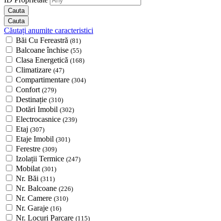
Căutați anumite caracteristici
Băi Cu Fereastră
(81)
Balcoane închise
(55)
Clasa Energetică
(168)
Climatizare
(47)
Compartimentare
(304)
Confort
(279)
Destinație
(310)
Dotări Imobil
(302)
Electrocasnice
(239)
Etaj
(307)
Etaje Imobil
(301)
Ferestre
(309)
Izolații Termice
(247)
Mobilat
(301)
Nr. Băi
(311)
Nr. Balcoane
(226)
Nr. Camere
(310)
Nr. Garaje
(16)
Nr. Locuri Parcare
(115)