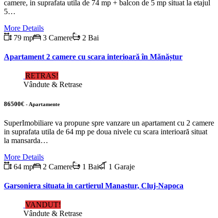
camere, in suprafata utila de 74 mp + balcon de 5 mp situat la etajul
5…
More Details
79 mp
3 Camere
2 Bai
Apartament 2 camere cu scara interioară în Mănăștur
RETRAS!
Vândute & Retrase
86500€
- Apartamente
SuperImobiliare va propune spre vanzare un apartament cu 2 camere
in suprafata utila de 64 mp pe doua nivele cu scara interioară situat
la mansarda…
More Details
64 mp
2 Camere
1 Bai
1 Garaje
Garsoniera situata in cartierul Manastur, Cluj-Napoca
VANDUT!
Vândute & Retrase