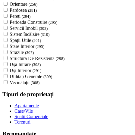
Orientare
(256)
Pardosea
(291)
Pereți
(294)
Perioada Construire
(295)
Servicii Imobil
(302)
Sistem încălzire
(310)
Spații Utile
(201)
Stare Interior
(295)
Strazile
(307)
Structura De Rezistentă
(298)
Ușă Intrare
(308)
Uși Interior
(291)
Utilități Generale
(309)
Vecinătății
(308)
Tipuri de proprietați
Apartamente
Case/Vile
Spatii Comerciale
Terenuri
Recomandate